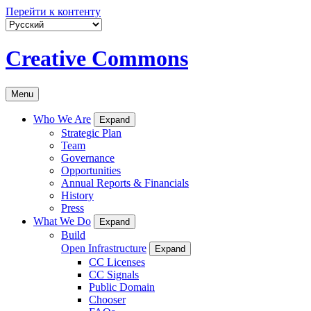
Перейти к контенту
Creative Commons
Menu
Who We Are
Expand
Strategic Plan
Team
Governance
Opportunities
Annual Reports & Financials
History
Press
What We Do
Expand
Build
Open Infrastructure
Expand
CC Licenses
CC Signals
Public Domain
Chooser