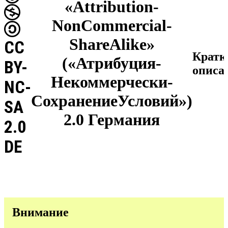
«Attribution-
NonCommercial-
ShareAlike»
CC
Кратк
(«Атрибуция-
BY-
описа
Некоммерчески-
NC-
СохранениеУсловий»)
SA
2.0 Германия
2.0
DE
Внимание