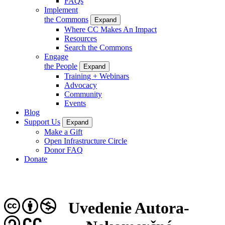
FAQs
Implement
the Commons
Expand
Where CC Makes An Impact
Resources
Search the Commons
Engage
the People
Expand
Training + Webinars
Advocacy
Community
Events
Blog
Support Us
Expand
Make a Gift
Open Infrastructure Circle
Donor FAQ
Donate
Uvedenie Autora-
CC