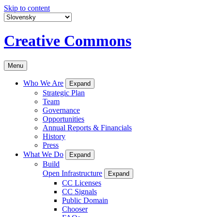
Skip to content
Creative Commons
Menu
Who We Are
Expand
Strategic Plan
Team
Governance
Opportunities
Annual Reports & Financials
History
Press
What We Do
Expand
Build
Open Infrastructure
Expand
CC Licenses
CC Signals
Public Domain
Chooser