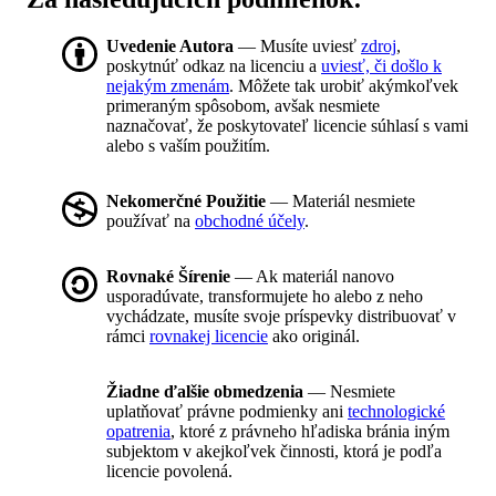
Uvedenie Autora
— Musíte uviesť
zdroj
,
poskytnúť odkaz na licenciu a
uviesť, či došlo k
nejakým zmenám
. Môžete tak urobiť akýmkoľvek
primeraným spôsobom, avšak nesmiete
naznačovať, že poskytovateľ licencie súhlasí s vami
alebo s vaším použitím.
Nekomerčné Použitie
— Materiál nesmiete
používať na
obchodné účely
.
Rovnaké Šírenie
— Ak materiál nanovo
usporadúvate, transformujete ho alebo z neho
vychádzate, musíte svoje príspevky distribuovať v
rámci
rovnakej licencie
ako originál.
Žiadne ďalšie obmedzenia
— Nesmiete
uplatňovať právne podmienky ani
technologické
opatrenia
, ktoré z právneho hľadiska bránia iným
subjektom v akejkoľvek činnosti, ktorá je podľa
licencie povolená.