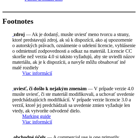
Footnotes
zdroj
— Ak je dodaný, musíte uviesť meno tvorcu a strany,
ktoré predstavujú zdroj, ak sú k dispozícii, ako aj upozornenie
o autorských právach, oznámenie o udelení licencie, vyhlásenie
o odmietnutí zodpovednosti a odkaz na materiál. Licencie CC
skoršie než verzia 4.0 si takisto vyžadujú, aby ste uviedli názov
materiálu, ak je k dispozícii, a navyše môžu obsahovať iné
malé rozdiely
Viac informácií
uviesť, či došlo k nejakým zmenám
— V prípade verzie 4.0
musíte uviesť, či ste materiál modifikovali, a uchovať uvedenie
predchádzajúcich modifikácií. V prípade verzie licencie 3.0 a
verzií, ktoré jej predchádzali sa uvedenie zmien vyžaduje len
vtedy, ak vytvoríte odvodené dielo.
Marking guide
Viac informácií
obchodné účely
— A commercial use is one primarily