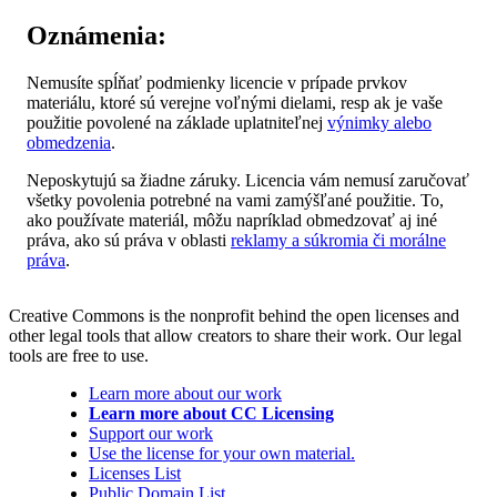
Oznámenia:
Nemusíte spĺňať podmienky licencie v prípade prvkov
materiálu, ktoré sú verejne voľnými dielami, resp ak je vaše
použitie povolené na základe uplatniteľnej
výnimky alebo
obmedzenia
.
Neposkytujú sa žiadne záruky. Licencia vám nemusí zaručovať
všetky povolenia potrebné na vami zamýšľané použitie. To,
ako používate materiál, môžu napríklad obmedzovať aj iné
práva, ako sú práva v oblasti
reklamy a súkromia či morálne
práva
.
Creative Commons is the nonprofit behind the open licenses and
other legal tools that allow creators to share their work. Our legal
tools are free to use.
Learn more about our work
Learn more about CC Licensing
Support our work
Use the license for your own material.
Licenses List
Public Domain List