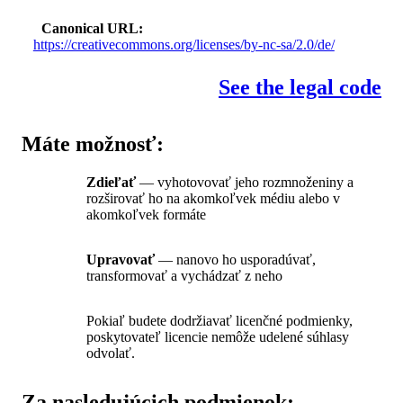
Canonical URL
https://creativecommons.org/licenses/by-nc-sa/2.0/de/
See the legal code
Máte možnosť:
Zdieľať
— vyhotovovať jeho rozmnoženiny a
rozširovať ho na akomkoľvek médiu alebo v
akomkoľvek formáte
Upravovať
— nanovo ho usporadúvať,
transformovať a vychádzať z neho
Pokiaľ budete dodržiavať licenčné podmienky,
poskytovateľ licencie nemôže udelené súhlasy
odvolať.
Za nasledujúcich podmienok: