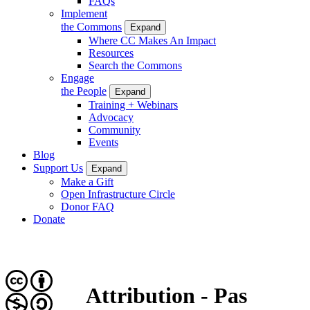
FAQs
Implement
the Commons
Expand
Where CC Makes An Impact
Resources
Search the Commons
Engage
the People
Expand
Training + Webinars
Advocacy
Community
Events
Blog
Support Us
Expand
Make a Gift
Open Infrastructure Circle
Donor FAQ
Donate
Attribution - Pas