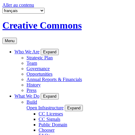
Aller au contenu
Creative Commons
Menu
Who We Are
Expand
Strategic Plan
Team
Governance
Opportunities
Annual Reports & Financials
History
Press
What We Do
Expand
Build
Open Infrastructure
Expand
CC Licenses
CC Signals
Public Domain
Chooser