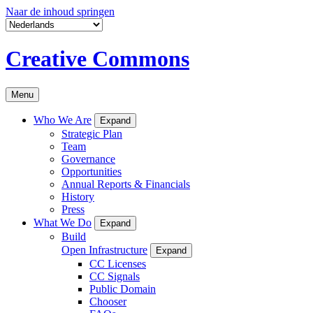
Naar de inhoud springen
Creative Commons
Menu
Who We Are
Expand
Strategic Plan
Team
Governance
Opportunities
Annual Reports & Financials
History
Press
What We Do
Expand
Build
Open Infrastructure
Expand
CC Licenses
CC Signals
Public Domain
Chooser