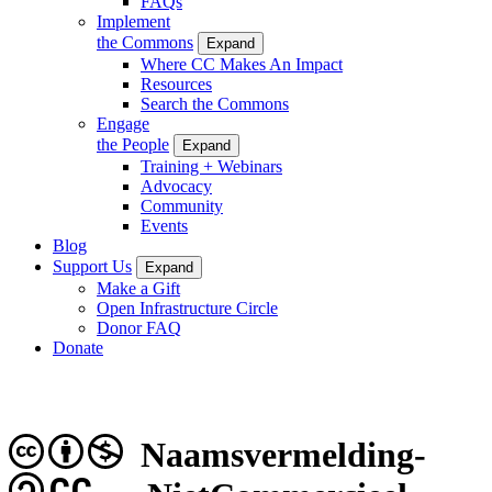
FAQs
Implement
the Commons
Expand
Where CC Makes An Impact
Resources
Search the Commons
Engage
the People
Expand
Training + Webinars
Advocacy
Community
Events
Blog
Support Us
Expand
Make a Gift
Open Infrastructure Circle
Donor FAQ
Donate
Naamsvermelding-
CC