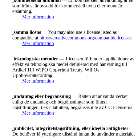
kommersiella ändamål
— En kommersiell användning är en
som främst är avsedd för kommersiell nytta eller monetär
ersättning.
Mer information
samma licens
— You may also use a license listed as
compatible at
https://creativecommons.org/compatiblelicenses
Mer information
teknologiska metoder
— Licensen förbjuder applikationer av
effektiva teknologiska medel definierad med hänvisning till
Artikel 11 i WIPO Copyright Treaty, WIPOs
Upphovsrättsfördrag.
Mer information
undantag eller begränsning
— Rätten att använda verket
enligt de undantag och begränsningar som finns i
lagstiftningen, t.ex citaträtten, begränsas inte av CC licenserna.
Mer information
publicitet, integritetslagstiftning, eller ideella rättigheter
—
Du behöver få ytterligare tillstånd innan du använder materialet