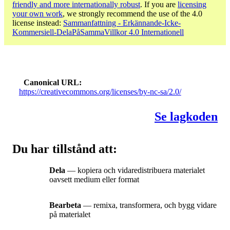
friendly and more internationally robust
. If you are
licensing
your own work
, we strongly recommend the use of the 4.0
license instead:
Sammanfattning - Erkännande-Icke-
Kommersiell-DelaPåSammaVillkor 4.0 Internationell
Canonical URL
https://creativecommons.org/licenses/by-nc-sa/2.0/
Se lagkoden
Du har tillstånd att:
Dela
— kopiera och vidaredistribuera materialet
oavsett medium eller format
Bearbeta
— remixa, transformera, och bygg vidare
på materialet