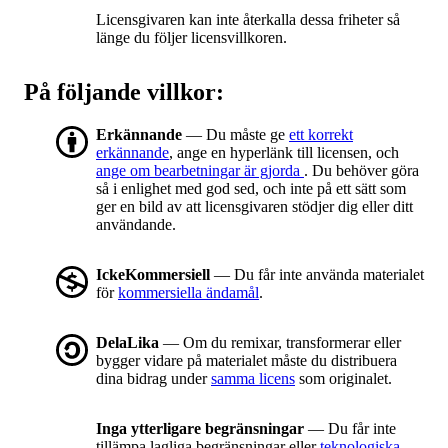
Licensgivaren kan inte återkalla dessa friheter så
länge du följer licensvillkoren.
På följande villkor:
Erkännande
— Du måste ge
ett korrekt
erkännande
, ange en hyperlänk till licensen, och
ange om bearbetningar är gjorda
. Du behöver göra
så i enlighet med god sed, och inte på ett sätt som
ger en bild av att licensgivaren stödjer dig eller ditt
användande.
IckeKommersiell
— Du får inte använda materialet
för
kommersiella ändamål
.
DelaLika
— Om du remixar, transformerar eller
bygger vidare på materialet måste du distribuera
dina bidrag under
samma licens
som originalet.
Inga ytterligare begränsningar
— Du får inte
tillämpa lagliga begränsningar eller
teknologiska