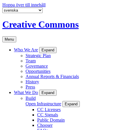
Hoppa över till innehåll
Creative Commons
Menu
Who We Are
Expand
Strategic Plan
Team
Governance
Opportunities
Annual Reports & Financials
History
Press
What We Do
Expand
Build
Open Infrastructure
Expand
CC Licenses
CC Signals
Public Domain
Chooser