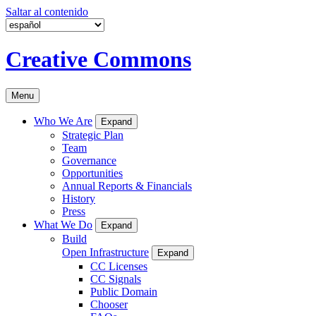
Saltar al contenido
Creative Commons
Menu
Who We Are
Expand
Strategic Plan
Team
Governance
Opportunities
Annual Reports & Financials
History
Press
What We Do
Expand
Build
Open Infrastructure
Expand
CC Licenses
CC Signals
Public Domain
Chooser