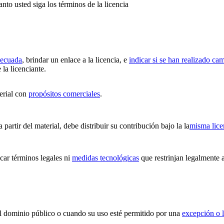
anto usted siga los términos de la licencia
decuada
, brindar un enlace a la licencia, e
indicar si se han realizado ca
 la licenciante.
erial con
propósitos comerciales
.
partir del material, debe distribuir su contribución bajo la la
misma lice
ar términos legales ni
medidas tecnológicas
que restrinjan legalmente a
 el dominio público o cuando su uso esté permitido por una
excepción o l