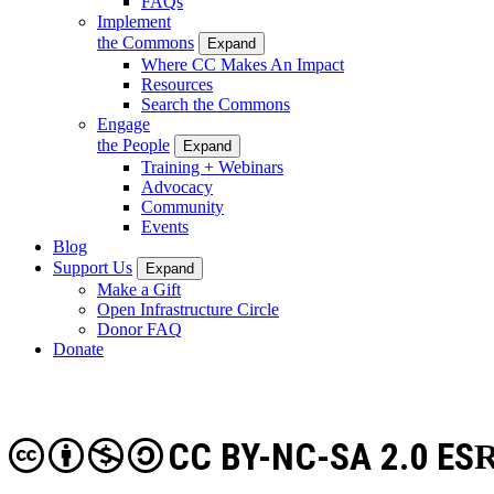
FAQs
Implement
the Commons
Expand
Where CC Makes An Impact
Resources
Search the Commons
Engage
the People
Expand
Training + Webinars
Advocacy
Community
Events
Blog
Support Us
Expand
Make a Gift
Open Infrastructure Circle
Donor FAQ
Donate
CC BY-NC-SA 2.0 ES
R