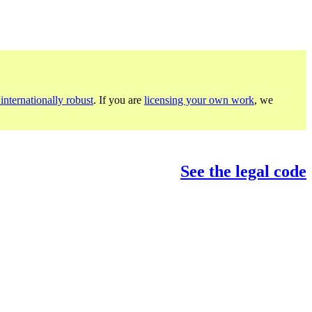
internationally robust
. If you are
licensing your own work
, we
See the legal code