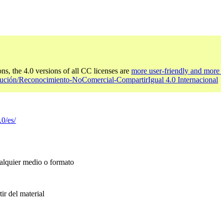
ons, the 4.0 versions of all CC licenses are
more user-friendly and more 
bución/Reconocimiento-NoComercial-CompartirIgual 4.0 Internacional
.0/es/
ualquier medio o formato
ir del material