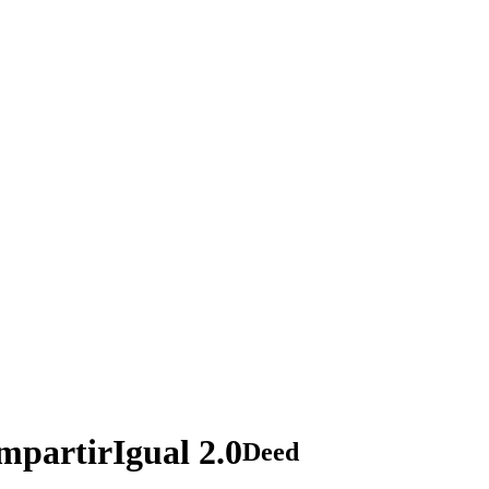
partirIgual 2.0
Deed