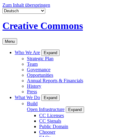
Zum Inhalt überspringen
Creative Commons
Menu
Who We Are
Expand
Strategic Plan
Team
Governance
Opportunities
Annual Reports & Financials
History
Press
What We Do
Expand
Build
Open Infrastructure
Expand
CC Licenses
CC Signals
Public Domain
Chooser