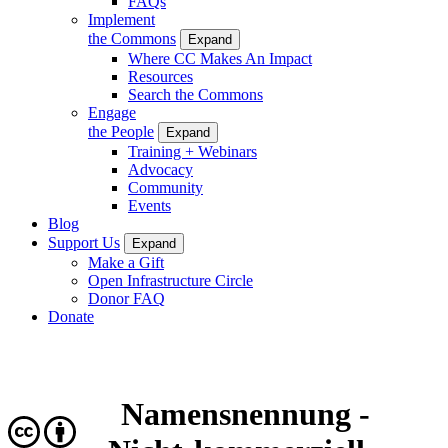
FAQs
Implement
the Commons
Expand
Where CC Makes An Impact
Resources
Search the Commons
Engage
the People
Expand
Training + Webinars
Advocacy
Community
Events
Blog
Support Us
Expand
Make a Gift
Open Infrastructure Circle
Donor FAQ
Donate
Namensnennung -