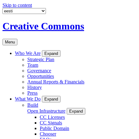
Skip to content
Creative Commons
Menu
Who We Are
Expand
Strategic Plan
Team
Governance
Opportunities
Annual Reports & Financials
History
Press
What We Do
Expand
Build
Open Infrastructure
Expand
CC Licenses
CC Signals
Public Domain
Chooser