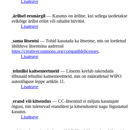
Lisateave
ärilisel eesmärgil
— Kasutus on äriline, kui sellega taotletakse
eelkõige ärilist eelist või rahalist hüvitist.
Lisateave
sama litsentsi
— Tohid kasutada ka litsentse, mis on loetletud
ühilduva litsentsina aadressil
https://creativecommons.org/compatiblelicenses
.
Lisateave
tehnilisi kaitsemeetmeid
— Litsents keelab rakendada
tõhusaid tehnilisi kaitsemeetmeid, mis on määratletud WIPO
autoriõiguse leppe artiklis 11.
Lisateave
erand või kitsendus
— CC-litsentsid ei mõjuta kasutajate
õigusi, mis tulenevad eranditest ja kitsendustest nagu õigustatud
kasutus.
Lisateave