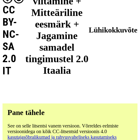
viitamine +
CC
Mitteäriline
BY-
eesmärk +
Lühikokkuvõte
NC-
Jagamine
SA
samadel
2.0
tingimustel 2.0
IT
Itaalia
Pane tähele
See on selle litsentsi vanem versioon. Võrreldes eelmiste
versioonidega on kõik CC-litsentsid versioonis 4.0
kasutajasõbralikumad ja rahvusvaheliseks kasutamiseks