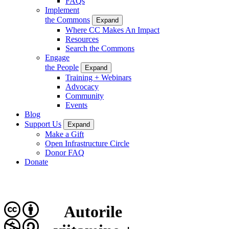
FAQs
Implement
the Commons
Expand
Where CC Makes An Impact
Resources
Search the Commons
Engage
the People
Expand
Training + Webinars
Advocacy
Community
Events
Blog
Support Us
Expand
Make a Gift
Open Infrastructure Circle
Donor FAQ
Donate
Autorile