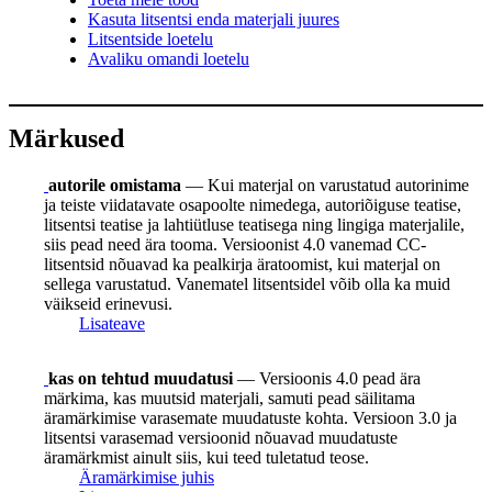
Kasuta litsentsi enda materjali juures
Litsentside loetelu
Avaliku omandi loetelu
Märkused
autorile omistama
— Kui materjal on varustatud autorinime
ja teiste viidatavate osapoolte nimedega, autoriõiguse teatise,
litsentsi teatise ja lahtiütluse teatisega ning lingiga materjalile,
siis pead need ära tooma. Versioonist 4.0 vanemad CC-
litsentsid nõuavad ka pealkirja äratoomist, kui materjal on
sellega varustatud. Vanematel litsentsidel võib olla ka muid
väikseid erinevusi.
Lisateave
kas on tehtud muudatusi
— Versioonis 4.0 pead ära
märkima, kas muutsid materjali, samuti pead säilitama
äramärkimise varasemate muudatuste kohta. Versioon 3.0 ja
litsentsi varasemad versioonid nõuavad muudatuste
äramärkmist ainult siis, kui teed tuletatud teose.
Äramärkimise juhis