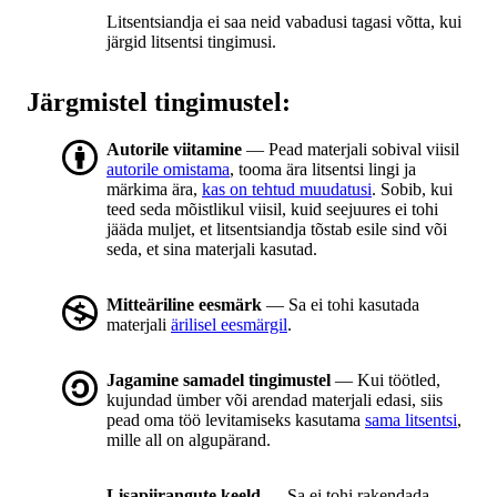
Litsentsiandja ei saa neid vabadusi tagasi võtta, kui
järgid litsentsi tingimusi.
Järgmistel tingimustel:
Autorile viitamine
— Pead materjali sobival viisil
autorile omistama
, tooma ära litsentsi lingi ja
märkima ära,
kas on tehtud muudatusi
. Sobib, kui
teed seda mõistlikul viisil, kuid seejuures ei tohi
jääda muljet, et litsentsiandja tõstab esile sind või
seda, et sina materjali kasutad.
Mitteäriline eesmärk
— Sa ei tohi kasutada
materjali
ärilisel eesmärgil
.
Jagamine samadel tingimustel
— Kui töötled,
kujundad ümber või arendad materjali edasi, siis
pead oma töö levitamiseks kasutama
sama litsentsi
,
mille all on algupärand.
Lisapiirangute keeld
— Sa ei tohi rakendada