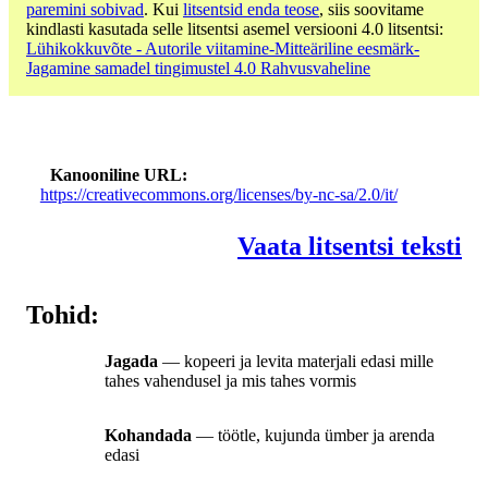
paremini sobivad
. Kui
litsentsid enda teose
, siis soovitame
kindlasti kasutada selle litsentsi asemel versiooni 4.0 litsentsi:
Lühikokkuvõte - Autorile viitamine-Mitteäriline eesmärk-
Jagamine samadel tingimustel 4.0 Rahvusvaheline
Kanooniline URL
https://creativecommons.org/licenses/by-nc-sa/2.0/it/
Vaata litsentsi teksti
Tohid:
Jagada
— kopeeri ja levita materjali edasi mille
tahes vahendusel ja mis tahes vormis
Kohandada
— töötle, kujunda ümber ja arenda
edasi