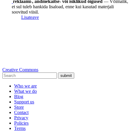
reklaami-, andmekaitse- või isiklikud õigused
— Võimalik,
et sul tuleb hankida lisaload, enne kui kasutad materjali
soovitud viisil.
Lisateave
Creative Commons
submit
Who we are
What we do
Blog
Support us
Store
Contact
Privacy
Policies
Terms