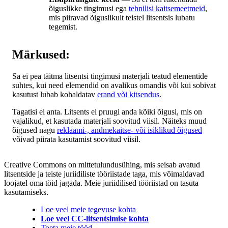
õiguslikke tingimusi ega
tehnilisi kaitsemeetmeid
,
mis piiravad õiguslikult teistel litsentsis lubatu
tegemist.
Märkused:
Sa ei pea täitma litsentsi tingimusi materjali teatud elementide
suhtes, kui need elemendid on avalikus omandis või kui sobivat
kasutust lubab kohaldatav
erand või kitsendus
.
Tagatisi ei anta. Litsents ei pruugi anda kõiki õigusi, mis on
vajalikud, et kasutada materjali soovitud viisil. Näiteks muud
õigused nagu
reklaami-, andmekaitse- või isiklikud õigused
võivad piirata kasutamist soovitud viisil.
Creative Commons on mittetulundusühing, mis seisab avatud
litsentside ja teiste juriidiliste tööriistade taga, mis võimaldavad
loojatel oma töid jagada. Meie juriidilised tööriistad on tasuta
kasutamiseks.
Loe veel meie tegevuse kohta
Loe veel CC-litsentsimise kohta
Toeta meie tööd