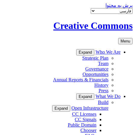
پرش به محتوا
Creative Commons
Menu
Who We Are
Expand
Strategic Plan
Team
Governance
Opportunities
Annual Reports & Financials
History
Press
What We Do
Expand
Build
Open Infrastructure
Expand
CC Licenses
CC Signals
Public Domain
Chooser