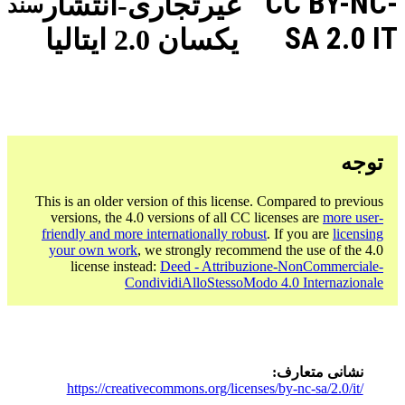
CC BY-NC-
غیرتجاری-انتشار
سند
SA 2.0 IT
یکسان 2.0 ایتالیا
توجه
This is an older version of this license. Compared to previous
versions, the 4.0 versions of all CC licenses are
more user-
friendly and more internationally robust
. If you are
licensing
your own work
, we strongly recommend the use of the 4.0
license instead:
Deed - Attribuzione-NonCommerciale-
CondividiAlloStessoModo 4.0 Internazionale
نشانی متعارف
https://creativecommons.org/licenses/by-nc-sa/2.0/it/