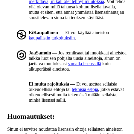
merkittävä, mikäli olet tehnyt muutoksia
. Voit tehdä
yllä olevan millä tahansa kohtuullisella tavalla,
mutta et siten, että annat ymmärtää lisenssinantajan
suosittelevan sinua tai teoksen käyttöäsi.
EiKaupallinen
— Et voi käyttää aineistoa
kaupallisiin tarkoituksiin
.
JaaSamoin
— Jos remiksaat tai muokkaat aineistoa
taikka luot sen pohjalta uusia aineistoja, sinun on
jaettava muutoksiasi
samalla lisenssillä
kuin
alkuperäistä aineistoa.
Ei muita rajoituksia
— Et voi asettaa sellaisia
oikeudellisia ehtoja tai
teknisiä estoja
, jotka estävät
oikeudellisesti muita tekemästä mitään sellaista,
minkä lisenssi sallii.
Huomautukset:
Sinun ei tarvitse noudattaa lisenssin ehtoja sellaisten aineiston