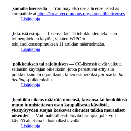
samalla lisenssillä
— You may also use a license listed as
compatible at
https://creativecommons.org/compatiblelicenses
Lisätietoja
teknisiä estoja
— Lisenssi kieltää tehokkaiden teknisten
toimenpiteiden käytön, viitaten WIPO:n
tekijänoikeussopimuksen 11 artiklan määritelmään.
Lisätietoja
poikkeuksen tai rajoituksen
— CC-lisenssit eivät vaikuta
sellaisiin käyttäjän oikeuksiin, jotka perustuvat erityisiin
poikkeuksiin tai rajoituksiin, kuten esimerkiksi
fair use
tai
fair
dealing
-poikkeuksiin.
Lisätietoja
henkilön oikeus määrätä nimensä, kuvansa tai henkilönsä
muun tunnistettavan osan kaupallisesta käytöstä,
yksityisyyden suojaa koskevat oikeudet taikka moraaliset
oikeudet
— Voit mahdollisesti tarvita lisälupia, jotta voit
käyttää aineistoa haluamallasi tavalla.
Lisätietoja