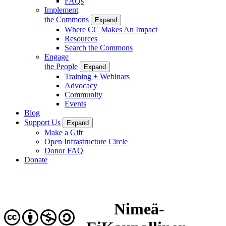
FAQs
Implement
the Commons
Expand
Where CC Makes An Impact
Resources
Search the Commons
Engage
the People
Expand
Training + Webinars
Advocacy
Community
Events
Blog
Support Us
Expand
Make a Gift
Open Infrastructure Circle
Donor FAQ
Donate
Nimeä-