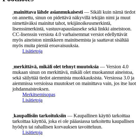
mainittava lähde asianmukaisesti
— Sikäli kuin nämä tiedot
on annettu, sinun on pidettävä näkyvillä tekijän nimi ja muut
nimettäväksi mainitut tahot, tekijänoikeusmerkintä,
lisenssimerkintä, vastuuvapauslauseke sekä linkki aineistoon.
CC-lisenssin versiota 4.0 varhaisemmat versiot edellyttävät
myös aineiston nimikkeen mainitsemista ja saattavat sisältää
myös muita pieniä eroavaisuuksia.
Lisätietoja
merkittävä, mikäli olet tehnyt muutoksia
— Version 4.0
mukaan sinun on merkittävä, mikäli olet muokannut aineistoa,
sekä säilyttää tiedot aiemmista muokkauksista. Versiossa 3.0 ja
aiemmissa versioissa muutokset on mainittava vain, jos itse luot
johdannaisteoksen.
Merkitsemisopas
Lisätietoja
kaupallisiin tarkoituksiin
— Kaupallinen käyttö tarkoittaa
tarkoittaa käyttöä, joka ei ole pääasiassa tarkoitettu kaupallisen
hyödyn tai rahallisen korvauksen tavoitteluun.
Lisätietoja