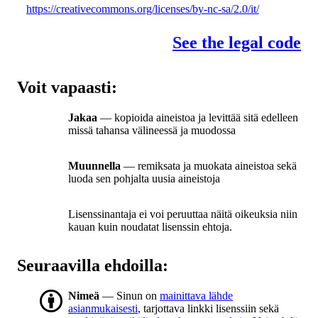
https://creativecommons.org/licenses/by-nc-sa/2.0/it/
See the legal code
Voit vapaasti:
Jakaa
— kopioida aineistoa ja levittää sitä edelleen
missä tahansa välineessä ja muodossa
Muunnella
— remiksata ja muokata aineistoa sekä
luoda sen pohjalta uusia aineistoja
Lisenssinantaja ei voi peruuttaa näitä oikeuksia niin
kauan kuin noudatat lisenssin ehtoja.
Seuraavilla ehdoilla:
Nimeä
— Sinun on
mainittava lähde
asianmukaisesti
, tarjottava linkki lisenssiin sekä