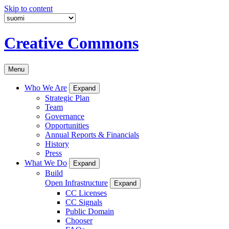
Skip to content
Creative Commons
Menu
Who We Are
Expand
Strategic Plan
Team
Governance
Opportunities
Annual Reports & Financials
History
Press
What We Do
Expand
Build
Open Infrastructure
Expand
CC Licenses
CC Signals
Public Domain
Chooser