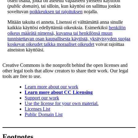
osien osalta, jotka on asetettu vapaaseen yleiseen käyttöön
(
public domain
), tai silloin, kun käyttösi on sallittua jonkin
soveltuvan
poikkeuksen tai rajoituksen
nojalla.
Mitään takuita ei anneta. Lisenssi ei välttämättä anna sinulle
kaikkia käyttösi edellyttämiä oikeuksia. Esimerkiksi
henkilön
oikeus määrätä nimensä, kuvansa tai henkilönsä muun
tunnistettavan osan kaupallisesta käytöstä, yksityisyyden suojaa
koskevat oikeudet taikka moraaliset oikeudet
voivat rajoittaa
aineiston käyttöäsi.
Creative Commons is the nonprofit behind the open licenses and
other legal tools that allow creators to share their work. Our legal
tools are free to use.
Learn more about our work
Learn more about CC Licensing
Support our work
Use the license for your own material.
Licenses List
Public Domain List
Footnotes