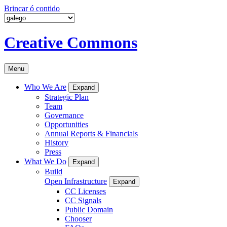
Brincar ó contido
Creative Commons
Menu
Who We Are
Expand
Strategic Plan
Team
Governance
Opportunities
Annual Reports & Financials
History
Press
What We Do
Expand
Build
Open Infrastructure
Expand
CC Licenses
CC Signals
Public Domain
Chooser