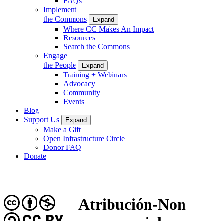
FAQs
Implement
the Commons
Expand
Where CC Makes An Impact
Resources
Search the Commons
Engage
the People
Expand
Training + Webinars
Advocacy
Community
Events
Blog
Support Us
Expand
Make a Gift
Open Infrastructure Circle
Donor FAQ
Donate
Atribución-Non
CC BY-