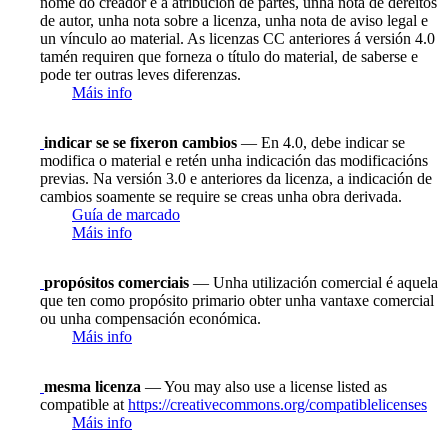
nome do creador e a atribución de partes, unha nota de dereitos
de autor, unha nota sobre a licenza, unha nota de aviso legal e
un vínculo ao material. As licenzas CC anteriores á versión 4.0
tamén requiren que forneza o título do material, de saberse e
pode ter outras leves diferenzas.
Máis info
indicar se se fixeron cambios
— En 4.0, debe indicar se
modifica o material e retén unha indicación das modificacións
previas. Na versión 3.0 e anteriores da licenza, a indicación de
cambios soamente se require se creas unha obra derivada.
Guía de marcado
Máis info
propósitos comerciais
— Unha utilización comercial é aquela
que ten como propósito primario obter unha vantaxe comercial
ou unha compensación económica.
Máis info
mesma licenza
— You may also use a license listed as
compatible at
https://creativecommons.org/compatiblelicenses
Máis info