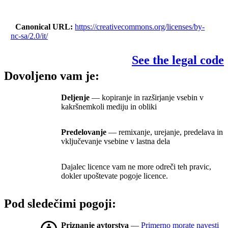
Canonical URL
https://creativecommons.org/licenses/by-
nc-sa/2.0/it/
See the legal code
Dovoljeno vam je:
Deljenje
— kopiranje in razširjanje vsebin v
kakršnemkoli mediju in obliki
Predelovanje
— remixanje, urejanje, predelava in
vključevanje vsebine v lastna dela
Dajalec licence vam ne more odreči teh pravic,
dokler upoštevate pogoje licence.
Pod sledečimi pogoji:
Priznanje avtorstva
—
Primerno morate navesti