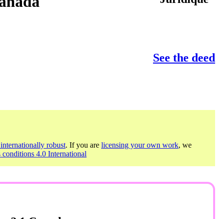
Canada
See the deed
internationally robust
. If you are
licensing your own work
, we
 conditions 4.0 International