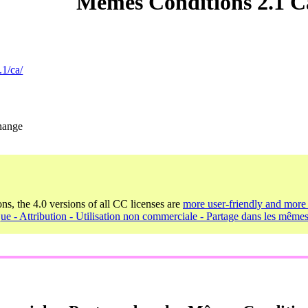
Mêmes Conditions 2.1 
.1/ca/
change
ons, the 4.0 versions of all CC licenses are
more user-friendly and more 
ue - Attribution - Utilisation non commerciale - Partage dans les mêmes