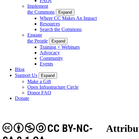
FAQs
Implement
the Commons
Expand
Where CC Makes An Impact
Resources
Search the Commons
Engage
the People
Expand
Training + Webinars
Advocacy
Community
Events
Blog
Support Us
Expand
Make a Gift
Open Infrastructure Circle
Donor FAQ
Donate
CC BY-NC-
Attribu