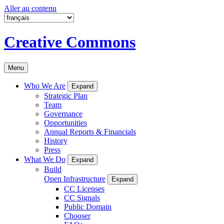
Aller au contenu
Creative Commons
Menu
Who We Are
Expand
Strategic Plan
Team
Governance
Opportunities
Annual Reports & Financials
History
Press
What We Do
Expand
Build
Open Infrastructure
Expand
CC Licenses
CC Signals
Public Domain
Chooser