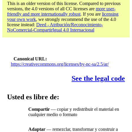
This is an older version of this license. Compared to previous
versions, the 4.0 versions of all CC licenses are
more user-
friendly and more internationally robust
. If you are
licensing
your own work
, we strongly recommend the use of the 4.0
license instead:
Deed - Atribución/Reconocimiento-
NoComercial-CompartirIgual 4.0 Internacional
Canonical URL
https://creativecommons.org/licenses/by-nc-sa/2.5/ar/
See the legal code
Usted es libre de:
Compartir
— copiar y redistribuir el material en
cualquier medio o formato
Adaptar
— remezclar, transformar y construir a