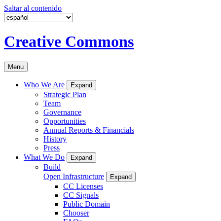
Saltar al contenido
Creative Commons
Menu
Who We Are
Expand
Strategic Plan
Team
Governance
Opportunities
Annual Reports & Financials
History
Press
What We Do
Expand
Build
Open Infrastructure
Expand
CC Licenses
CC Signals
Public Domain
Chooser