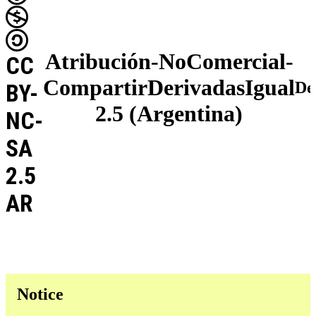
Atribución-NoComercial-
CC
CompartirDerivadasIgual
De
BY-
2.5 (Argentina)
NC-
SA
2.5
AR
Notice