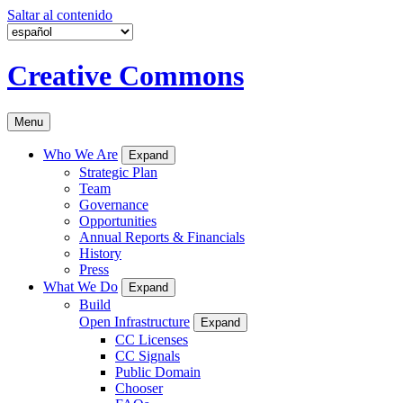
Saltar al contenido
Creative Commons
Menu
Who We Are
Expand
Strategic Plan
Team
Governance
Opportunities
Annual Reports & Financials
History
Press
What We Do
Expand
Build
Open Infrastructure
Expand
CC Licenses
CC Signals
Public Domain
Chooser