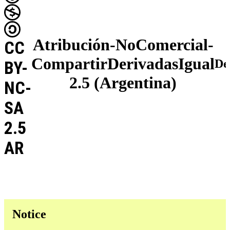
Atribución-NoComercial-
CC
CompartirDerivadasIgual
De
BY-
2.5 (Argentina)
NC-
SA
2.5
AR
Notice