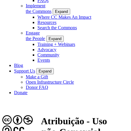
FAQs
Implement
the Commons
Expand
Where CC Makes An Impact
Resources
Search the Commons
Engage
the People
Expand
Training + Webinars
Advocacy
Community
Events
Blog
Support Us
Expand
Make a Gift
Open Infrastructure Circle
Donor FAQ
Donate
Atribuição - Uso
CC