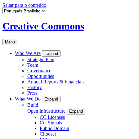
Saltar para o conteúdo
Creative Commons
Menu
Who We Are
Expand
Strategic Plan
Team
Governance
Opportunities
Annual Reports & Financials
History
Press
What We Do
Expand
Build
Open Infrastructure
Expand
CC Licenses
CC Signals
Public Domain
Chooser