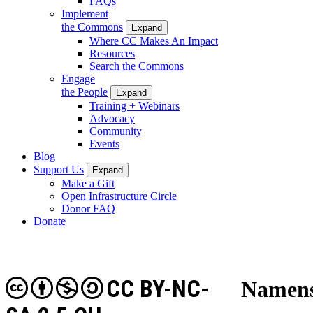
FAQs
Implement
the Commons
Expand
Where CC Makes An Impact
Resources
Search the Commons
Engage
the People
Expand
Training + Webinars
Advocacy
Community
Events
Blog
Support Us
Expand
Make a Gift
Open Infrastructure Circle
Donor FAQ
Donate
CC BY-NC-
Namens