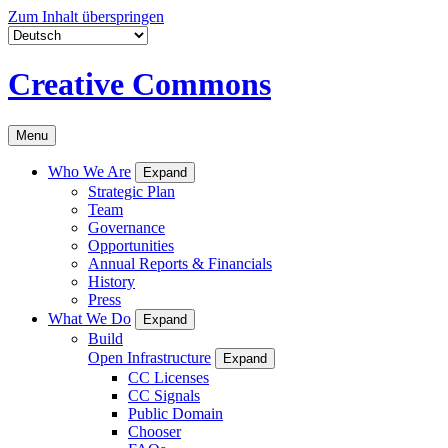
Zum Inhalt überspringen
Creative Commons
Menu
Who We Are
Expand
Strategic Plan
Team
Governance
Opportunities
Annual Reports & Financials
History
Press
What We Do
Expand
Build
Open Infrastructure
Expand
CC Licenses
CC Signals
Public Domain
Chooser