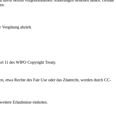
zu davor bereits vorgenommenen Änderungen bestehen lassen. Gemäß
en.
e Vergütung abzielt.
kel 11 des WIPO Copyright Treaty.
, etwa Rechte des Fair Use oder das Zitatrecht, werden durch CC-
weitere Erlaubnisse einholen.