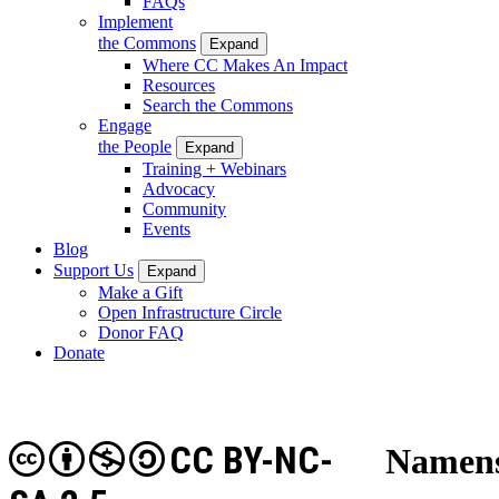
FAQs
Implement
the Commons
Expand
Where CC Makes An Impact
Resources
Search the Commons
Engage
the People
Expand
Training + Webinars
Advocacy
Community
Events
Blog
Support Us
Expand
Make a Gift
Open Infrastructure Circle
Donor FAQ
Donate
CC BY-NC-
Namens