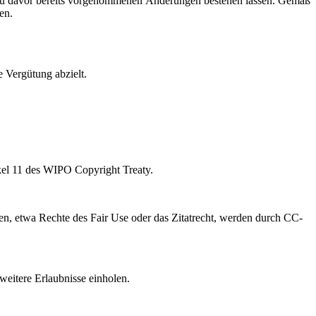
zu davor bereits vorgenommenen Änderungen bestehen lassen. Gemäß
en.
e Vergütung abzielt.
kel 11 des WIPO Copyright Treaty.
, etwa Rechte des Fair Use oder das Zitatrecht, werden durch CC-
weitere Erlaubnisse einholen.