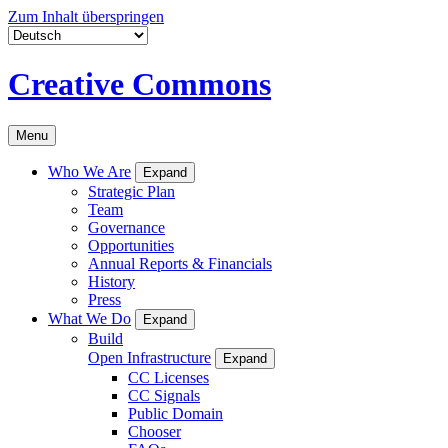
Zum Inhalt überspringen
Creative Commons
Menu
Who We Are
Expand
Strategic Plan
Team
Governance
Opportunities
Annual Reports & Financials
History
Press
What We Do
Expand
Build
Open Infrastructure
Expand
CC Licenses
CC Signals
Public Domain
Chooser