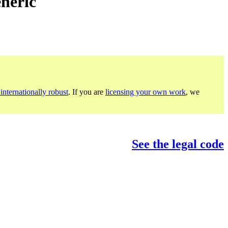
neric
internationally robust
. If you are
licensing your own work
, we
See the legal code