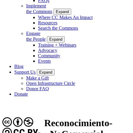
FAQs
Implement
the Commons
Expand
Where CC Makes An Impact
Resources
Search the Commons
Engage
the People
Expand
Training + Webinars
Advocacy
Community
Events
Blog
Support Us
Expand
Make a Gift
Open Infrastructure Circle
Donor FAQ
Donate
Reconocimiento-
CC BY-