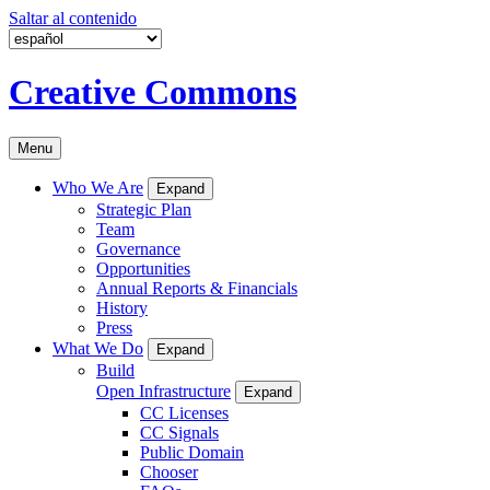
Saltar al contenido
Creative Commons
Menu
Who We Are
Expand
Strategic Plan
Team
Governance
Opportunities
Annual Reports & Financials
History
Press
What We Do
Expand
Build
Open Infrastructure
Expand
CC Licenses
CC Signals
Public Domain
Chooser