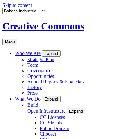
Skip to content
Creative Commons
Menu
Who We Are
Expand
Strategic Plan
Team
Governance
Opportunities
Annual Reports & Financials
History
Press
What We Do
Expand
Build
Open Infrastructure
Expand
CC Licenses
CC Signals
Public Domain
Chooser