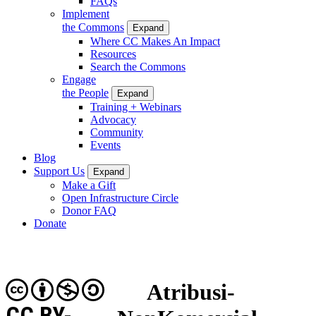
FAQs
Implement
the Commons
Expand
Where CC Makes An Impact
Resources
Search the Commons
Engage
the People
Expand
Training + Webinars
Advocacy
Community
Events
Blog
Support Us
Expand
Make a Gift
Open Infrastructure Circle
Donor FAQ
Donate
Atribusi-
CC BY-