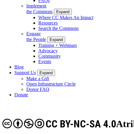
FAQs
Implement
the Commons
Expand
Where CC Makes An Impact
Resources
Search the Commons
Engage
the People
Expand
Training + Webinars
Advocacy
Community
Events
Blog
Support Us
Expand
Make a Gift
Open Infrastructure Circle
Donor FAQ
Donate
CC BY-NC-SA 4.0
Atri