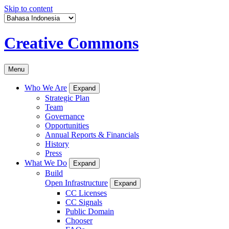
Skip to content
Creative Commons
Menu
Who We Are
Expand
Strategic Plan
Team
Governance
Opportunities
Annual Reports & Financials
History
Press
What We Do
Expand
Build
Open Infrastructure
Expand
CC Licenses
CC Signals
Public Domain
Chooser