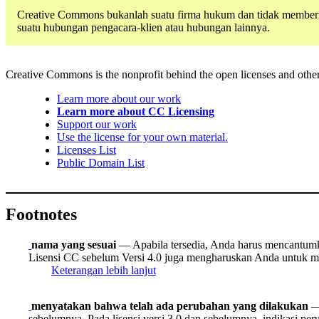
Creative Commons bukanlah suatu firma hukum dan tidak memberik
suatu hubungan pengacara-klien atau hubungan lainnya.
Creative Commons is the nonprofit behind the open licenses and other le
Learn more about our work
Learn more about CC Licensing
Support our work
Use the license for your own material.
Licenses List
Public Domain List
Footnotes
nama yang sesuai
— Apabila tersedia, Anda harus mencantumkan
Lisensi CC sebelum Versi 4.0 juga mengharuskan Anda untuk me
Keterangan lebih lanjut
menyatakan bahwa telah ada perubahan yang dilakukan
— 
sebelumnya. Pada lisensi versi 3.0 dan sebelumnya, indikasi pe