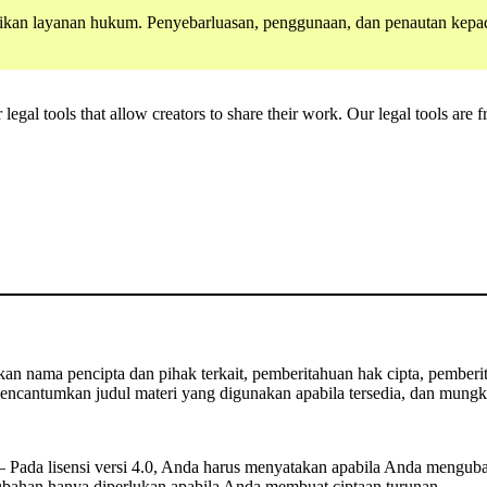
an layanan hukum. Penyebarluasan, penggunaan, dan penautan kepada 
gal tools that allow creators to share their work. Our legal tools are fr
 nama pencipta dan pihak terkait, pemberitahuan hak cipta, pemberita
ncantumkan judul materi yang digunakan apabila tersedia, dan mungki
Pada lisensi versi 4.0, Anda harus menyatakan apabila Anda mengub
rubahan hanya diperlukan apabila Anda membuat ciptaan turunan.