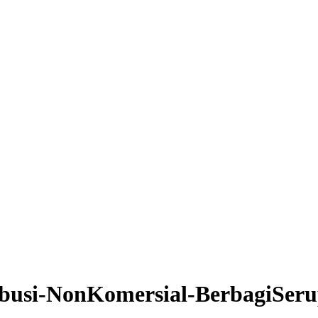
busi-NonKomersial-BerbagiSerup