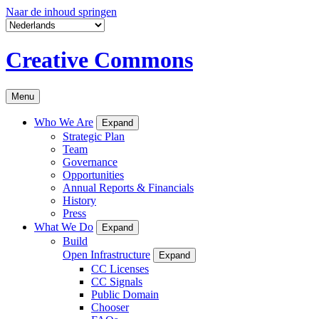
Naar de inhoud springen
Creative Commons
Menu
Who We Are
Expand
Strategic Plan
Team
Governance
Opportunities
Annual Reports & Financials
History
Press
What We Do
Expand
Build
Open Infrastructure
Expand
CC Licenses
CC Signals
Public Domain
Chooser