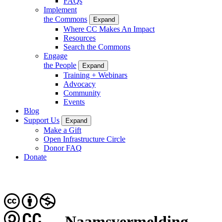
FAQs
Implement
the Commons
Expand
Where CC Makes An Impact
Resources
Search the Commons
Engage
the People
Expand
Training + Webinars
Advocacy
Community
Events
Blog
Support Us
Expand
Make a Gift
Open Infrastructure Circle
Donor FAQ
Donate
CC
Naamsvermelding-