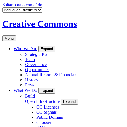
Saltar para o conteúdo
Creative Commons
Menu
Who We Are
Expand
Strategic Plan
Team
Governance
Opportunities
Annual Reports & Financials
History
Press
What We Do
Expand
Build
Open Infrastructure
Expand
CC Licenses
CC Signals
Public Domain
Chooser