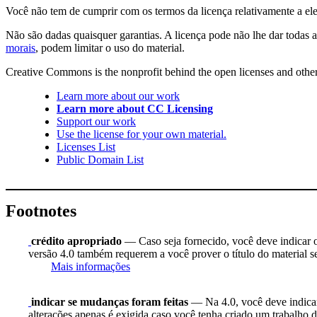
Você não tem de cumprir com os termos da licença relativamente a el
Não são dadas quaisquer garantias. A licença pode não lhe dar todas a
morais
, podem limitar o uso do material.
Creative Commons is the nonprofit behind the open licenses and other le
Learn more about our work
Learn more about CC Licensing
Support our work
Use the license for your own material.
Licenses List
Public Domain List
Footnotes
crédito apropriado
— Caso seja fornecido, você deve indicar o 
versão 4.0 também requerem a você prover o título do material s
Mais informações
indicar se mudanças foram feitas
— Na 4.0, você deve indicar 
alterações apenas é exigida caso você tenha criado um trabalho d