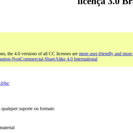
licença 3.0 Br
ons, the 4.0 versions of all CC licenses are
more user-friendly and more 
ibution-NonCommercial-ShareAlike 4.0 International
.0/br/
m qualquer suporte ou formato
material