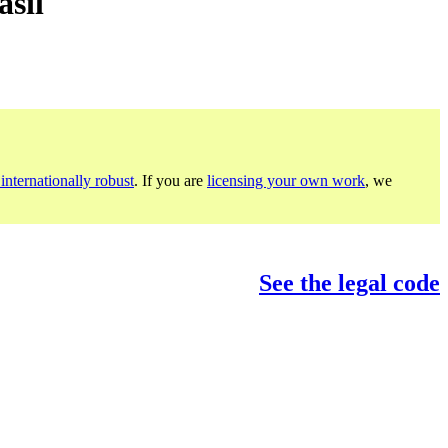
asil
internationally robust
. If you are
licensing your own work
, we
See the legal code