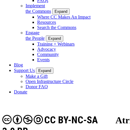
FAQs
Implement
the Commons
Expand
Where CC Makes An Impact
Resources
Search the Commons
Engage
the People
Expand
Training + Webinars
Advocacy
Community
Events
Blog
Support Us
Expand
Make a Gift
Open Infrastructure Circle
Donor FAQ
Donate
CC BY-NC-SA
Atr