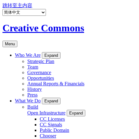
跳转至主内容
Creative Commons
Menu
Who We Are
Expand
Strategic Plan
Team
Governance
Opportunities
Annual Reports & Financials
History
Press
What We Do
Expand
Build
Open Infrastructure
Expand
CC Licenses
CC Signals
Public Domain
Chooser