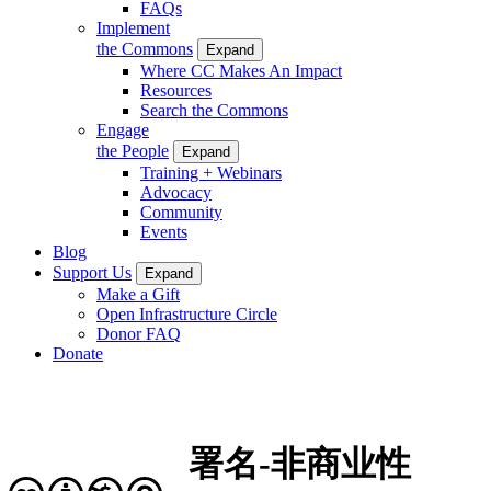
FAQs
Implement
the Commons
Expand
Where CC Makes An Impact
Resources
Search the Commons
Engage
the People
Expand
Training + Webinars
Advocacy
Community
Events
Blog
Support Us
Expand
Make a Gift
Open Infrastructure Circle
Donor FAQ
Donate
署名-非商业性