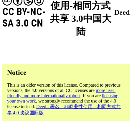
使用-相同方式
CC BY-NC-
Deed
共享 3.0中国大
SA 3.0 CN
陆
Notice
This is an older version of this license. Compared to previous
versions, the 4.0 versions of all CC licenses are
more user-
friendly and more internationally robust
. If you are
licensing
your own work
, we strongly recommend the use of the 4.0
license instead:
Deed - 署名—非商业性使用—相同方式共
享 4.0 协议国际版