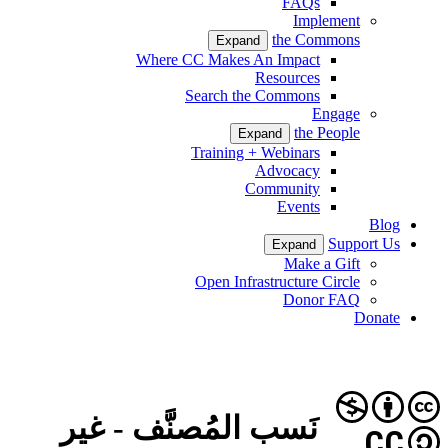
FAQs
Implement
the Commons
Expand
Where CC Makes An Impact
Resources
Search the Commons
Engage
the People
Expand
Training + Webinars
Advocacy
Community
Events
Blog
Support Us
Expand
Make a Gift
Open Infrastructure Circle
Donor FAQ
Donate
نَسب المُصنَّف - غير
CC