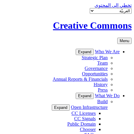
تخطي إلى المحتوى
Creative Commons
Menu
Who We Are
Expand
Strategic Plan
Team
Governance
Opportunities
Annual Reports & Financials
History
Press
What We Do
Expand
Build
Open Infrastructure
Expand
CC Licenses
CC Signals
Public Domain
Chooser