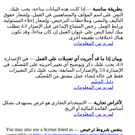
بطريقة مناسبة
— إذا كانت هذه البيانات متاحة، يجب عليك
النص على اسم المؤلف والمساهمين في العمل، وإشعار حقوق
التأليف والنشر، وملاحظات الترخيص، وإشعار إخلاء المسئولية،
ورابط العمل. رخص المشاع الإبداعي قبل الإصدار 4.0 تتطلب
منك أيضاً النص على عنوان العمل إن كان متاحاً، وقد تكون
هناك اختلافات طفيفة أخرى.
لمزيد من المعلومات
وبيان إذا ما قد أُجريت أي تعديلات على العمل
— في الإصدارة
4.0، يجب عليك ذكر وتوضيح أي تغيير أجريته على المُصنَّف. في
الإصدارة 3.0 والإصدارات السابقة، يجب عليك ذكر التغييرات
فقط في حالة إنشاء عمل مشتق من المُصنَّف.
دليل الوسْم
لمزيد من المعلومات
لأغراض تجارية
— الاستخدام التجاري هو غرض يستهدف بشكل
أساسي الفائدة المالية أو الربح.
لمزيد من المعلومات
بنفس شروط ترخيص
— You may also use a license listed as
compatible at
https://creativecommons.org/compatiblelicenses