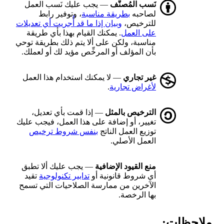
نَسب المُصنَّف
— يجب عليك نَسب العمل
لصاحبه
بطريقة مناسبة
، وتوفير رابط
للترخيص،
وبيان إذا ما قد أُجريت أي تعديلات
على العمل
. يمكنك القيام بهذا بأي طريقة
مناسبة، ولكن على ألا يتم ذلك بطريقة توحي
بأن المؤلف أو المرخِّص مؤيد لك أو لعملك.
غير تجاري
— لا يمكنك استخدام هذا العمل
لأغراض تجارية
.
الترخيص بالمثل
— إذا قمت بأي تعديل،
تغيير، أو إضافة على هذا العمل، فيجب عليك
توزيع العمل الناتج
بنفس شروط ترخيص
العمل الأصلي.
منع القيود الإضافية
— يجب عليك ألا تطبق
أي شروط قانونية أو
تدابير تكنولوجية
تقيد
الآخرين من ممارسة الصلاحيات التي تسمح
بها الرخصة.
ملاحظات: