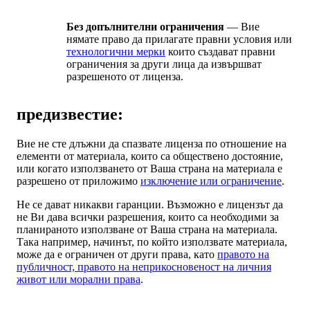
Без допълнителни ограничения
— Вие
нямате право да прилагате правни условия или
технологични мерки
които създават правни
ограничения за други лица да извършват
разрешеното от лиценза.
предизвестие:
Вие не сте длъжни да спазвате лиценза по отношение на
елементи от материала, които са обществено достояние,
или когато използването от Ваша страна на материала е
разрешено от приложимо
изключение или ограничение
.
Не се дават никакви гаранции. Възможно е лицензът да
не Ви дава всички разрешения, които са необходими за
планираното използване от Ваша страна на материала.
Така например, начинът, по който използвате материала,
може да е ограничен от други права, като
правото на
публичност, правото на неприкосновеност на личния
живот или морални права
.