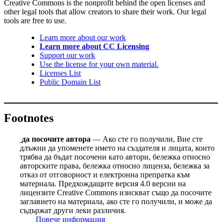
Creative Commons is the nonprofit behind the open licenses and
other legal tools that allow creators to share their work. Our legal
tools are free to use.
Learn more about our work
Learn more about CC Licensing
Support our work
Use the license for your own material.
Licenses List
Public Domain List
Footnotes
да посочите автора
— Ако сте го получили, Вие сте
длъжни да упоменете името на създателя и лицата, които
трябва да бъдат посочени като автори, бележка относно
авторските права, бележка относно лиценза, бележка за
отказ от отговорност и електронна препратка към
материала. Предхождащите версия 4.0 версии на
лицензите Сreative Сommons изискват също да посочите
заглавието на материала, ако сте го получили, и може да
съдържат други леки различия.
Повече информация