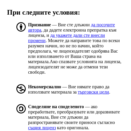
При следните условия:
Признание
— Вие сте длъжни
да посочите
автора
, да дадете електронна препратка към
лиценза, и
да укажете дали сте внесли
промени
. Можете да направите това по всеки
разумен начин, но не по начин, който
предполага, че лицензодателят одобрява Вас
или използването от Ваша страна на
материала.Ако спазвате условията на лиценза,
лицензодателят не може да отмени тези
свободи.
Некомерсиално
— Вие нямате право да
използвате материала за
търговски цели
.
Споделяне на споделеното
— ако
преработвате, преобразувате или доразвивате
материала, Вие сте длъжни да
разпространявате своите приноси съгласно
същия лиценз
като оригинала.