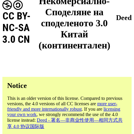
Некомерсиално-
Споделяне на
CC BY-
Deed
споделеното 3.0
NC-SA
Китай
3.0 CN
(континентален)
Notice
This is an older version of this license. Compared to previous
versions, the 4.0 versions of all CC licenses are
more user-
friendly and more internationally robust
. If you are
licensing
your own work
, we strongly recommend the use of the 4.0
license instead:
Deed - 署名—非商业性使用—相同方式共
享 4.0 协议国际版