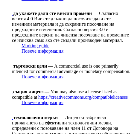
да укажете дали сте внесли промени
— Съгласно
версия 4.0 Вие сте длъжни да посочите дали сте
изменили материала и да съхраните посочване на
предходните изменения. Съгласно версия 3.0 и
предходните версии на лиценза посочване на промените
се изисква само ако сте създали производен материал.
Marking guide
Повече информация
търговски цели
— A commercial use is one primarily
intended for commercial advantage or monetary compensation.
Повече информация
същия лиценз
— You may also use a license listed as
compatible at
https://creativecommons.org/compatiblelicenses
Повече информация
технологични мерки
— Лицензът забранява
прилагането на ефективни технологични мерки,
определени с позоваване на член 11 от Договорa на
Световната организация за интелектуална собственост за