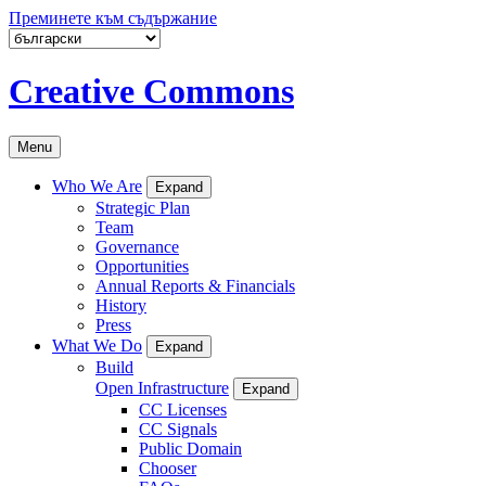
Преминете към съдържание
Creative Commons
Menu
Who We Are
Expand
Strategic Plan
Team
Governance
Opportunities
Annual Reports & Financials
History
Press
What We Do
Expand
Build
Open Infrastructure
Expand
CC Licenses
CC Signals
Public Domain
Chooser