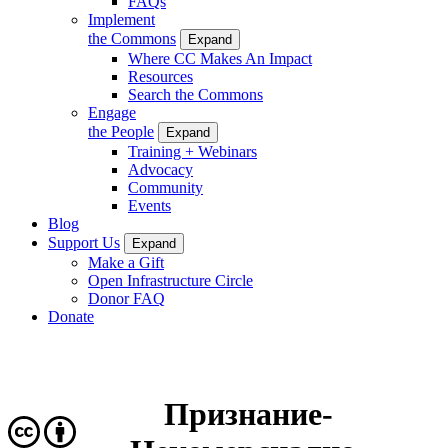
FAQs
Implement
the Commons
Expand
Where CC Makes An Impact
Resources
Search the Commons
Engage
the People
Expand
Training + Webinars
Advocacy
Community
Events
Blog
Support Us
Expand
Make a Gift
Open Infrastructure Circle
Donor FAQ
Donate
Признание-