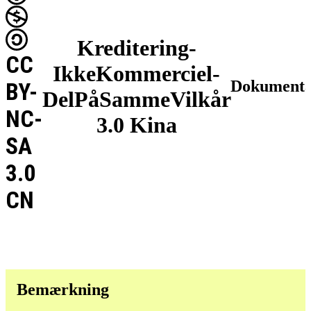
Kreditering-
CC
IkkeKommerciel-
Dokumenta
BY-
DelPåSammeVilkår
NC-
3.0 Kina
SA
3.0
CN
Bemærkning