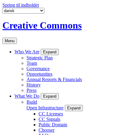
Spring til indholdet
Creative Commons
Menu
Who We Are
Expand
Strategic Plan
Team
Governance
Opportunities
Annual Reports & Financials
History
Press
What We Do
Expand
Build
Open Infrastructure
Expand
CC Licenses
CC Signals
Public Domain
Chooser