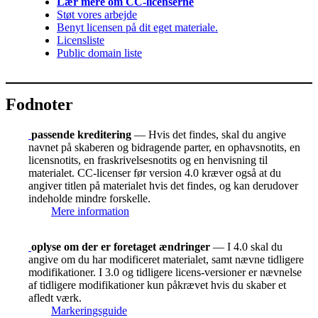
Lær mere om CC-licenserne
Støt vores arbejde
Benyt licensen på dit eget materiale.
Licensliste
Public domain liste
Fodnoter
passende kreditering
— Hvis det findes, skal du angive
navnet på skaberen og bidragende parter, en ophavsnotits, en
licensnotits, en fraskrivelsesnotits og en henvisning til
materialet. CC-licenser før version 4.0 kræver også at du
angiver titlen på materialet hvis det findes, og kan derudover
indeholde mindre forskelle.
Mere information
oplyse om der er foretaget ændringer
— I 4.0 skal du
angive om du har modificeret materialet, samt nævne tidligere
modifikationer. I 3.0 og tidligere licens-versioner er nævnelse
af tidligere modifikationer kun påkrævet hvis du skaber et
afledt værk.
Markeringsguide