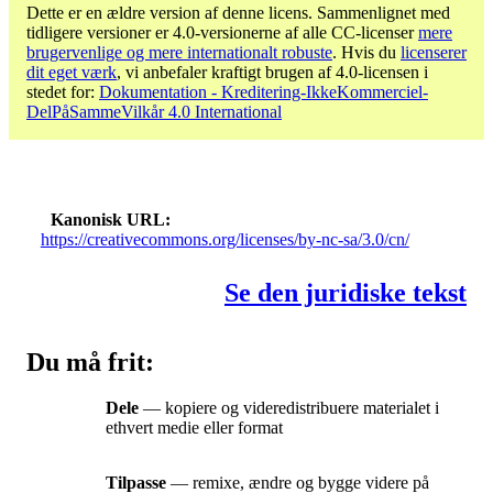
Dette er en ældre version af denne licens. Sammenlignet med
tidligere versioner er 4.0-versionerne af alle CC-licenser
mere
brugervenlige og mere internationalt robuste
. Hvis du
licenserer
dit eget værk
, vi anbefaler kraftigt brugen af ​​4.0-licensen i
stedet for:
Dokumentation - Kreditering-IkkeKommerciel-
DelPåSammeVilkår 4.0 International
Kanonisk URL
https://creativecommons.org/licenses/by-nc-sa/3.0/cn/
Se den juridiske tekst
Du må frit:
Dele
— kopiere og videredistribuere materialet i
ethvert medie eller format
Tilpasse
— remixe, ændre og bygge videre på