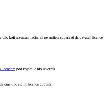
a bilo koji razuman način, ali ne smijete sugerirati da davatelj licence
m licencom
pod kojom je bio izvornik.
da čine ono što im licenca dopušta.