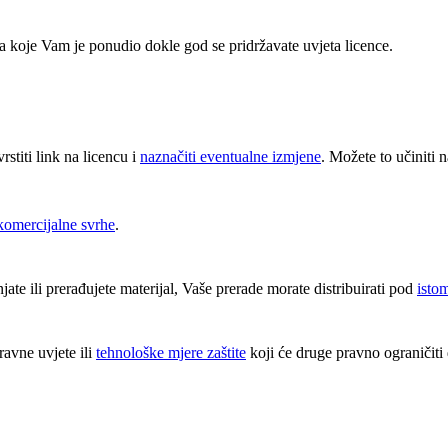
a koje Vam je ponudio dokle god se pridržavate uvjeta licence.
vrstiti link na licencu i
naznačiti eventualne izmjene
. Možete to učiniti n
komercijalne svrhe
.
te ili prerađujete materijal, Vaše prerade morate distribuirati pod
isto
avne uvjete ili
tehnološke mjere zaštite
koji će druge pravno ograničiti 