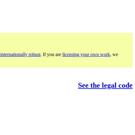
internationally robust
. If you are
licensing your own work
, we
See the legal code