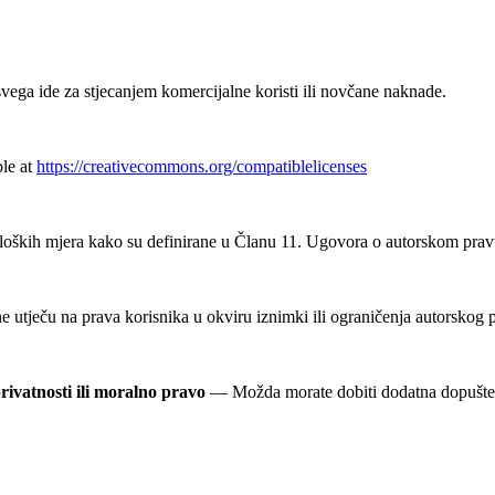
vega ide za stjecanjem komercijalne koristi ili novčane naknade.
ble at
https://creativecommons.org/compatiblelicenses
oških mjera kako su definirane u Članu 11. Ugovora o autorskom pravu 
utječu na prava korisnika u okviru iznimki ili ograničenja autorskog 
rivatnosti ili moralno pravo
— Možda morate dobiti dodatna dopuštenja 