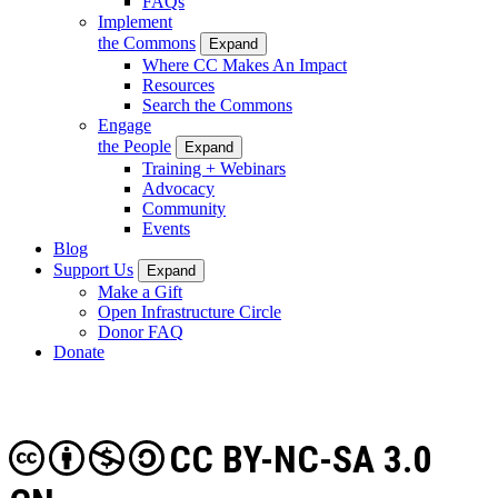
FAQs
Implement
the Commons
Expand
Where CC Makes An Impact
Resources
Search the Commons
Engage
the People
Expand
Training + Webinars
Advocacy
Community
Events
Blog
Support Us
Expand
Make a Gift
Open Infrastructure Circle
Donor FAQ
Donate
CC BY-NC-SA 3.0