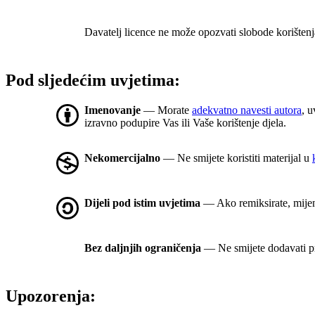
Davatelj licence ne može opozvati slobode korištenj
Pod sljedećim uvjetima:
Imenovanje
— Morate
adekvatno navesti autora
, u
izravno podupire Vas ili Vaše korištenje djela.
Nekomercijalno
— Ne smijete koristiti materijal u
Dijeli pod istim uvjetima
— Ako remiksirate, mijenja
Bez daljnjih ograničenja
— Ne smijete dodavati pr
Upozorenja: