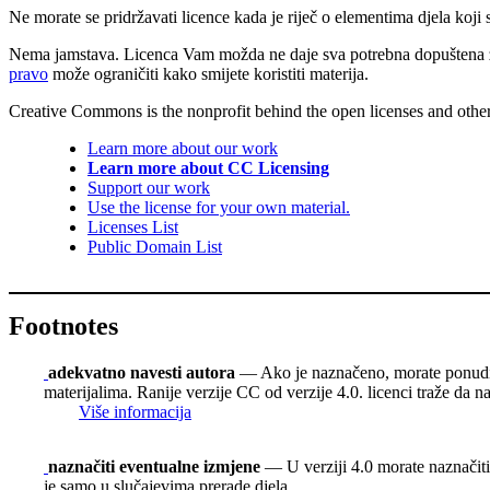
Ne morate se pridržavati licence kada je riječ o elementima djela koji
Nema jamstava. Licenca Vam možda ne daje sva potrebna dopuštena za
pravo
može ograničiti kako smijete koristiti materija.
Creative Commons is the nonprofit behind the open licenses and other le
Learn more about our work
Learn more about CC Licensing
Support our work
Use the license for your own material.
Licenses List
Public Domain List
Footnotes
adekvatno navesti autora
— Ako je naznačeno, morate ponuditi i
materijalima. Ranije verzije CC od verzije 4.0. licenci traže da n
Više informacija
naznačiti eventualne izmjene
— U verziji 4.0 morate naznačiti 
je samo u slučajevima prerade djela.