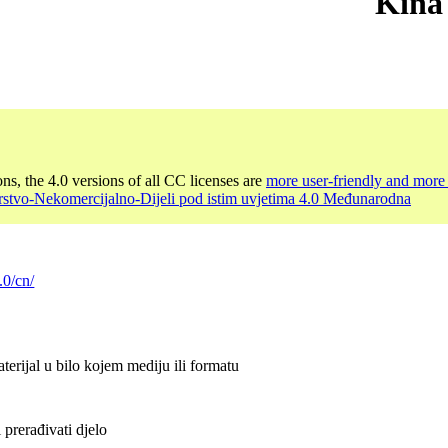
Kina
ons, the 4.0 versions of all CC licenses are
more user-friendly and more 
rstvo-Nekomercijalno-Dijeli pod istim uvjetima 4.0 Međunarodna
.0/cn/
terijal u bilo kojem mediju ili formatu
 prerađivati djelo