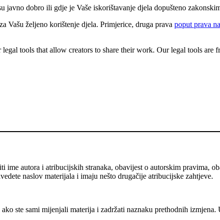
 su javno dobro ili gdje je Vaše iskorištavanje djela dopušteno zakonsk
 Vašu željeno korištenje djela. Primjerice, druga prava
poput prava na
gal tools that allow creators to share their work. Our legal tools are fr
me autora i atribucijskih stranaka, obavijest o autorskim pravima, obav
avedete naslov materijala i imaju nešto drugačije atribucijske zahtjeve.
ako ste sami mijenjali materija i zadržati naznaku prethodnih izmjena. 