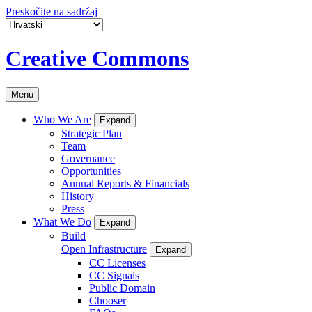
Preskočite na sadržaj
Creative Commons
Menu
Who We Are
Expand
Strategic Plan
Team
Governance
Opportunities
Annual Reports & Financials
History
Press
What We Do
Expand
Build
Open Infrastructure
Expand
CC Licenses
CC Signals
Public Domain
Chooser