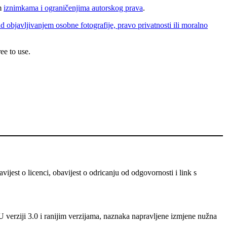
im
iznimkama i ograničenjima autorskog prava
.
d objavljivanjem osobne fotografije, pravo privatnosti ili moralno
ee to use.
ijest o licenci, obavijest o odricanju od odgovornosti i link s
U verziji 3.0 i ranijim verzijama, naznaka napravljene izmjene nužna