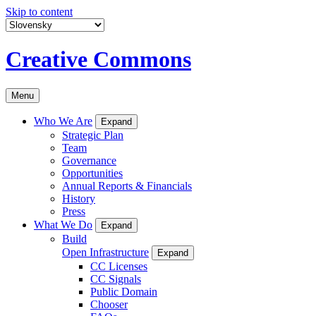
Skip to content
Creative Commons
Menu
Who We Are
Expand
Strategic Plan
Team
Governance
Opportunities
Annual Reports & Financials
History
Press
What We Do
Expand
Build
Open Infrastructure
Expand
CC Licenses
CC Signals
Public Domain
Chooser