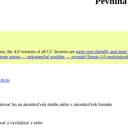
Pevnina
ons, the 4.0 versions of all CC licenses are
more user-friendly and more 
enie autora — nekomerčné použitie — rovnaké šírenie 4.0 medzináro
.0/cn/
irovať ho na akomkoľvek médiu alebo v akomkoľvek formáte
vať a vychádzať z neho