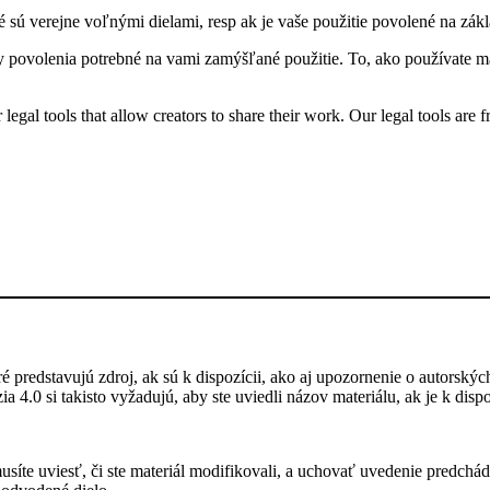
 sú verejne voľnými dielami, resp ak je vaše použitie povolené na zákl
 povolenia potrebné na vami zamýšľané použitie. To, ako používate ma
gal tools that allow creators to share their work. Our legal tools are fr
 predstavujú zdroj, ak sú k dispozícii, ako aj upozornenie o autorskýc
a 4.0 si takisto vyžadujú, aby ste uviedli názov materiálu, ak je k dis
íte uviesť, či ste materiál modifikovali, a uchovať uvedenie predchádzaj