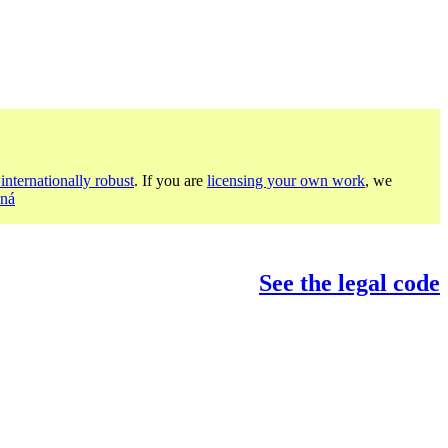
internationally robust
. If you are
licensing your own work
, we
dná
See the legal code