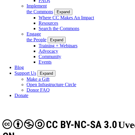
FAQs
Implement
the Commons
Expand
Where CC Makes An Impact
Resources
Search the Commons
Engage
the People
Expand
Training + Webinars
Advocacy
Community
Events
Blog
Support Us
Expand
Make a Gift
Open Infrastructure Circle
Donor FAQ
Donate
CC BY-NC-SA 3.0
Uve