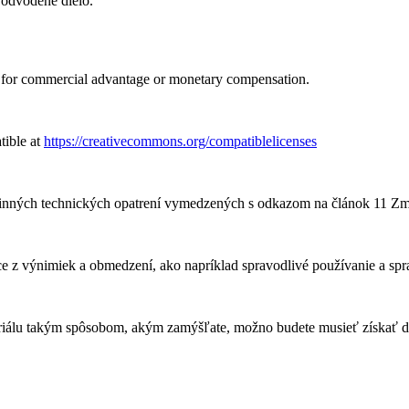
 odvodené dielo.
 for commercial advantage or monetary compensation.
tible at
https://creativecommons.org/compatiblelicenses
činných technických opatrení vymedzených s odkazom na článok 11 Z
z výnimiek a obmedzení, ako napríklad spravodlivé používanie a spra
iálu takým spôsobom, akým zamýšľate, možno budete musieť získať d