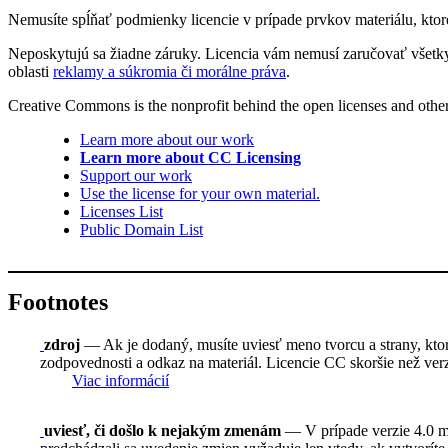
Nemusíte spĺňať podmienky licencie v prípade prvkov materiálu, ktoré
Neposkytujú sa žiadne záruky. Licencia vám nemusí zaručovať všetky
oblasti
reklamy a súkromia či morálne práva
.
Creative Commons is the nonprofit behind the open licenses and other le
Learn more about our work
Learn more about CC Licensing
Support our work
Use the license for your own material.
Licenses List
Public Domain List
Footnotes
zdroj
— Ak je dodaný, musíte uviesť meno tvorcu a strany, ktoré
zodpovednosti a odkaz na materiál. Licencie CC skoršie než verzi
Viac informácií
uviesť, či došlo k nejakým zmenám
— V prípade verzie 4.0 mus