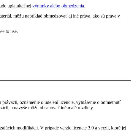
ade uplatniteľnej
výnimky alebo obmedzenia
.
teriál, môžu napríklad obmedzovať aj iné práva, ako sú práva v
ee to use.
h právach, oznámenie o udelení licencie, vyhlásenie o odmietnutí
pozícii, a navyše môžu obsahovať iné malé rozdiely
úcich modifikácií. V prípade verzie licencie 3.0 a verzií, ktoré jej