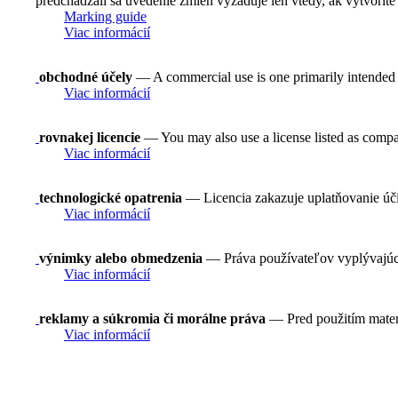
predchádzali sa uvedenie zmien vyžaduje len vtedy, ak vytvoríte
Marking guide
Viac informácií
obchodné účely
— A commercial use is one primarily intended
Viac informácií
rovnakej licencie
— You may also use a license listed as compa
Viac informácií
technologické opatrenia
— Licencia zakazuje uplatňovanie ú
Viac informácií
výnimky alebo obmedzenia
— Práva používateľov vyplývajúce 
Viac informácií
reklamy a súkromia či morálne práva
— Pred použitím mater
Viac informácií