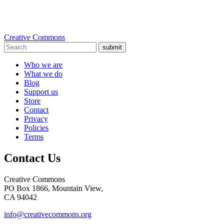
Creative Commons
submit
Who we are
What we do
Blog
Support us
Store
Contact
Privacy
Policies
Terms
Contact Us
Creative Commons
PO Box 1866, Mountain View,
CA 94042
info@creativecommons.org