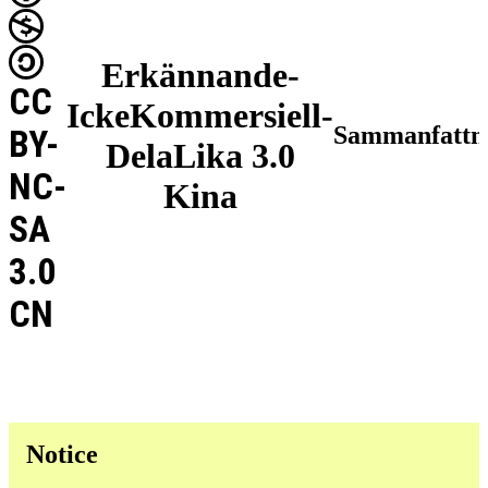
Erkännande-
CC
IckeKommersiell-
Sammanfattn
BY-
DelaLika 3.0
NC-
Kina
SA
3.0
CN
Notice