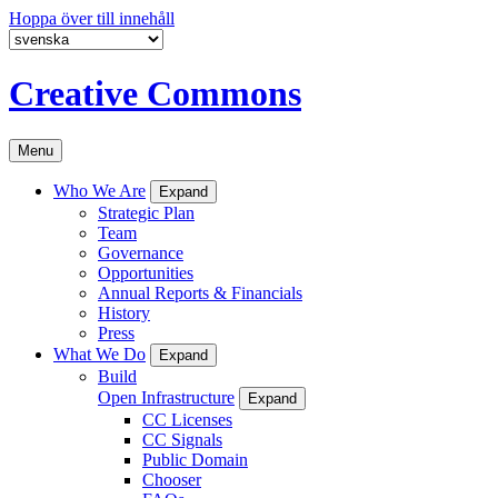
Hoppa över till innehåll
Creative Commons
Menu
Who We Are
Expand
Strategic Plan
Team
Governance
Opportunities
Annual Reports & Financials
History
Press
What We Do
Expand
Build
Open Infrastructure
Expand
CC Licenses
CC Signals
Public Domain
Chooser