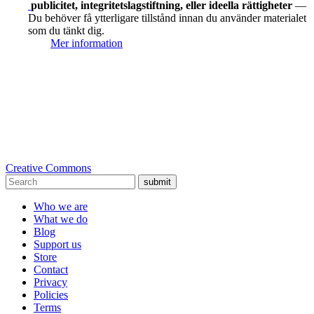
publicitet, integritetslagstiftning, eller ideella rättigheter
—
Du behöver få ytterligare tillstånd innan du använder materialet
som du tänkt dig.
Mer information
Creative Commons
submit
Who we are
What we do
Blog
Support us
Store
Contact
Privacy
Policies
Terms