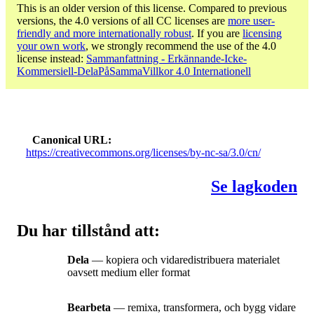
This is an older version of this license. Compared to previous
versions, the 4.0 versions of all CC licenses are
more user-
friendly and more internationally robust
. If you are
licensing
your own work
, we strongly recommend the use of the 4.0
license instead:
Sammanfattning - Erkännande-Icke-
Kommersiell-DelaPåSammaVillkor 4.0 Internationell
Canonical URL
https://creativecommons.org/licenses/by-nc-sa/3.0/cn/
Se lagkoden
Du har tillstånd att:
Dela
— kopiera och vidaredistribuera materialet
oavsett medium eller format
Bearbeta
— remixa, transformera, och bygg vidare