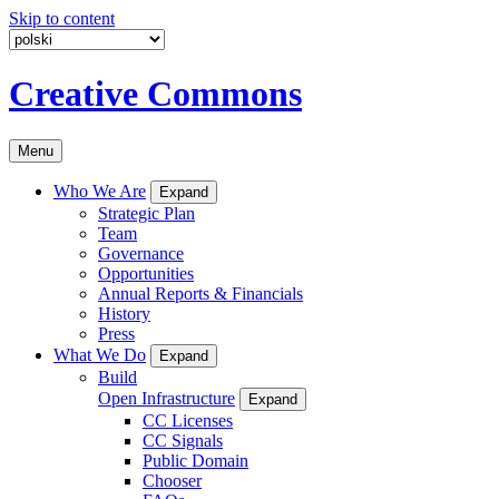
Skip to content
Creative Commons
Menu
Who We Are
Expand
Strategic Plan
Team
Governance
Opportunities
Annual Reports & Financials
History
Press
What We Do
Expand
Build
Open Infrastructure
Expand
CC Licenses
CC Signals
Public Domain
Chooser