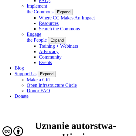
FAQs
Implement
the Commons
Expand
Where CC Makes An Impact
Resources
Search the Commons
Engage
the People
Expand
Training + Webinars
Advocacy
Community
Events
Blog
Support Us
Expand
Make a Gift
Open Infrastructure Circle
Donor FAQ
Donate
Uznanie autorstwa-