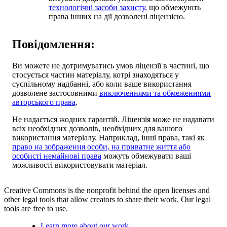
технологічні засоби захисту,
що обмежують
права інших на дії дозволені ліцензією.
Повідомлення:
Ви можете не дотримуватись умов ліцензії в частині, що
стосується частин матеріалу, котрі знаходяться у
суспільному надбанні, або коли ваше використання
дозволене застосовними
виключеннями та обмеженнями
авторського права
.
Не надається жодних гарантій. Ліцензія може не надавати
всіх необхідних дозволів, необхідних для вашого
використання матеріалу. Наприклад, інші права, такі як
право на зображення особи, на приватне життя або
особисті немайнові права
можуть обмежувати ваші
можливості використовувати матеріал.
Creative Commons is the nonprofit behind the open licenses and
other legal tools that allow creators to share their work. Our legal
tools are free to use.
Learn more about our work