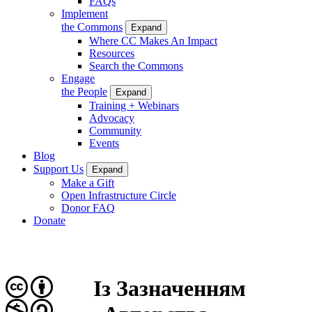
FAQs
Implement
the Commons
Expand
Where CC Makes An Impact
Resources
Search the Commons
Engage
the People
Expand
Training + Webinars
Advocacy
Community
Events
Blog
Support Us
Expand
Make a Gift
Open Infrastructure Circle
Donor FAQ
Donate
Із Зазначенням