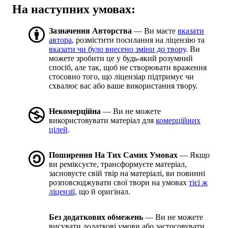
На наступних умовах:
Зазначення Авторства
— Ви маєте
вказати
автора
, розмістити посилання на ліцензію та
вказати чи було внесено зміни до твору
. Ви
можете зробити це у будь-який розумний
спосіб, але так, щоб не створювати враження
стосовно того, що ліцензіар підтримує чи
схвалює вас або ваше використання твору.
Некомерційна
— Ви не можете
використовувати матеріал для
комерційних
цілей
.
Поширення На Тих Самих Умовах
— Якщо
ви реміксуєте, трансформуєте матеріал,
засновуєте свій твір на матеріалі, ви повинні
розповсюджувати свої твори на умовах
тієї ж
ліцензії,
що й оригінал.
Без додаткових обмежень
— Ви не можете
висувати додаткові умови або застосовувати