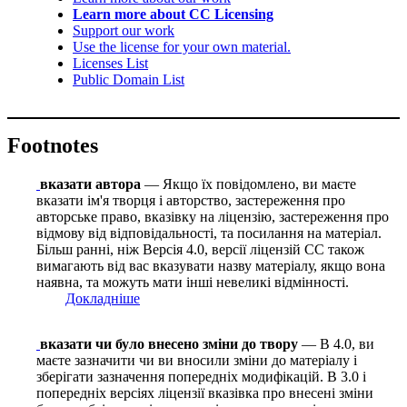
Learn more about CC Licensing
Support our work
Use the license for your own material.
Licenses List
Public Domain List
Footnotes
вказати автора
— Якщо їх повідомлено, ви маєте
вказати ім'я творця і авторство, застереження про
авторське право, вказівку на ліцензію, застереження про
відмову від відповідальності, та посилання на матеріал.
Більш ранні, ніж Версія 4.0, версії ліцензій CC також
вимагають від вас вказувати назву матеріалу, якщо вона
наявна, та можуть мати інші невеликі відмінності.
Докладніше
вказати чи було внесено зміни до твору
— В 4.0, ви
маєте зазначити чи ви вносили зміни до матеріалу і
зберігати зазначення попередніх модифікацій. В 3.0 і
попередніх версіях ліцензії вказівка про внесені зміни