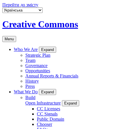
Перейти до змісту
Creative Commons
Menu
Who We Are
Expand
Strategic Plan
Team
Governance
Opportunities
Annual Reports & Financials
History
Press
What We Do
Expand
Build
Open Infrastructure
Expand
CC Licenses
CC Signals
Public Domain
Chooser