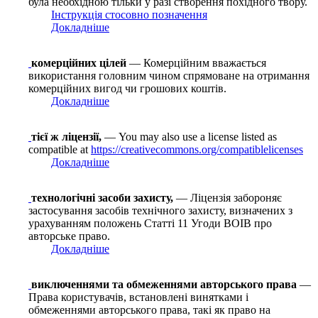
була необхідною тільки у разі створення похідного твору.
Інструкція стосовно позначення
Докладніше
комерційних цілей
— Комерційним вважається
використання головним чином спрямоване на отримання
комерційних вигод чи грошових коштів.
Докладніше
тієї ж ліцензії,
— You may also use a license listed as
compatible at
https://creativecommons.org/compatiblelicenses
Докладніше
технологічні засоби захисту,
— Ліцензія забороняє
застосування засобів технічного захисту, визначених з
урахуванням положень Статті 11 Угоди ВОІВ про
авторське право.
Докладніше
виключеннями та обмеженнями авторського права
—
Права користувачів, встановлені винятками і
обмеженнями авторського права, такі як право на