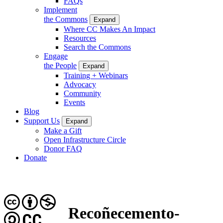
FAQs
Implement
the Commons
Expand
Where CC Makes An Impact
Resources
Search the Commons
Engage
the People
Expand
Training + Webinars
Advocacy
Community
Events
Blog
Support Us
Expand
Make a Gift
Open Infrastructure Circle
Donor FAQ
Donate
Recoñecemento-
CC