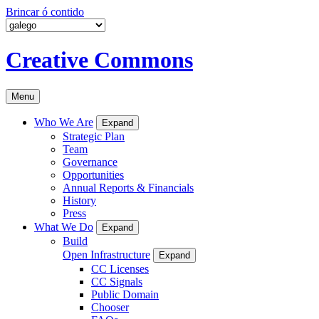
Brincar ó contido
Creative Commons
Menu
Who We Are
Expand
Strategic Plan
Team
Governance
Opportunities
Annual Reports & Financials
History
Press
What We Do
Expand
Build
Open Infrastructure
Expand
CC Licenses
CC Signals
Public Domain
Chooser