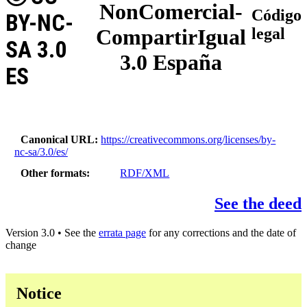
NonComercial-
Código
BY-NC-
CompartirIgual
legal
SA 3.0
3.0 España
ES
Canonical URL
https://creativecommons.org/licenses/by-
nc-sa/3.0/es/
Other formats
RDF/XML
See the deed
Version 3.0 • See the
errata page
for any corrections and the date of
change
Notice