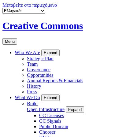
Μεταβείτε στο περιεχόμενο
Creative Commons
Menu
Who We Are
Expand
Strategic Plan
Team
Governance
Opportunities
Annual Reports & Financials
History
Press
What We Do
Expand
Build
Open Infrastructure
Expand
CC Licenses
CC Signals
Public Domain
Chooser