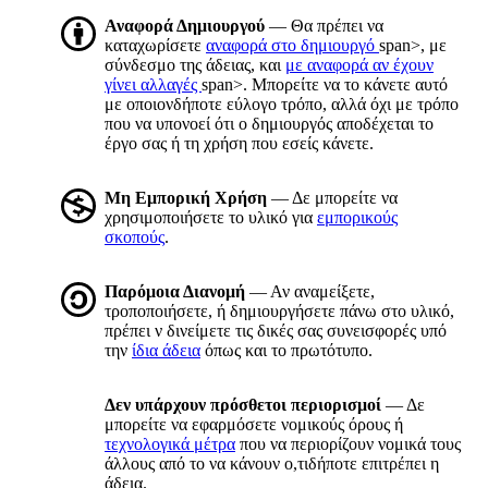
Αναφορά Δημιουργού
— Θα πρέπει να
καταχωρίσετε
αναφορά στο δημιουργό
span>, με
σύνδεσμο της άδειας, και
με αναφορά αν έχουν
γίνει αλλαγές
span>. Μπορείτε να το κάνετε αυτό
με οποιονδήποτε εύλογο τρόπο, αλλά όχι με τρόπο
που να υπονοεί ότι ο δημιουργός αποδέχεται το
έργο σας ή τη χρήση που εσείς κάνετε.
Μη Εμπορική Χρήση
— Δε μπορείτε να
χρησιμοποιήσετε το υλικό για
εμπορικούς
σκοπούς
.
Παρόμοια Διανομή
— Αν αναμείξετε,
τροποποιήσετε, ή δημιουργήσετε πάνω στο υλικό,
πρέπει ν δινείμετε τις δικές σας συνεισφορές υπό
την
ίδια άδεια
όπως και το πρωτότυπο.
Δεν υπάρχουν πρόσθετοι περιορισμοί
— Δε
μπορείτε να εφαρμόσετε νομικούς όρους ή
τεχνολογικά μέτρα
που να περιορίζουν νομικά τους
άλλους από το να κάνουν ο,τιδήποτε επιτρέπει η
άδεια.