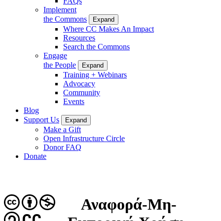
FAQs
Implement
the Commons
Expand
Where CC Makes An Impact
Resources
Search the Commons
Engage
the People
Expand
Training + Webinars
Advocacy
Community
Events
Blog
Support Us
Expand
Make a Gift
Open Infrastructure Circle
Donor FAQ
Donate
Αναφορά-Μη-
CC