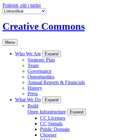
Praleisti, eiti į turinį
Creative Commons
Menu
Who We Are
Expand
Strategic Plan
Team
Governance
Opportunities
Annual Reports & Financials
History
Press
What We Do
Expand
Build
Open Infrastructure
Expand
CC Licenses
CC Signals
Public Domain
Chooser