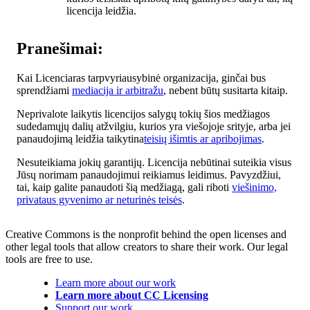
licencija leidžia.
Pranešimai:
Kai Licenciaras tarpvyriausybinė organizacija, ginčai bus
sprendžiami
mediacija ir arbitražu
, nebent būtų susitarta kitaip.
Neprivalote laikytis licencijos salygų tokių šios medžiagos
sudedamųjų dalių atžvilgiu, kurios yra viešojoje srityje, arba jei
panaudojimą leidžia taikytina
teisių išimtis ar apribojimas
.
Nesuteikiama jokių garantijų. Licencija nebūtinai suteikia visus
Jūsų norimam panaudojimui reikiamus leidimus. Pavyzdžiui,
tai, kaip galite panaudoti šią medžiagą, gali riboti
viešinimo,
privataus gyvenimo ar neturinės teisės
.
Creative Commons is the nonprofit behind the open licenses and
other legal tools that allow creators to share their work. Our legal
tools are free to use.
Learn more about our work
Learn more about CC Licensing
Support our work