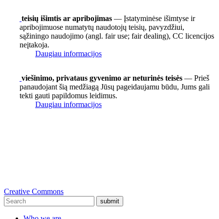
teisių išimtis ar apribojimas
— Įstatyminėse išimtyse ir
apribojimuose numatytų naudotojų teisių, pavyzdžiui,
sąžiningo naudojimo (angl. fair use; fair dealing), CC licencijos
neįtakoja.
Daugiau informacijos
viešinimo, privataus gyvenimo ar neturinės teisės
— Prieš
panaudojant šią medžiagą Jūsų pageidaujamu būdu, Jums gali
tekti gauti papildomus leidimus.
Daugiau informacijos
Creative Commons
submit
Who we are