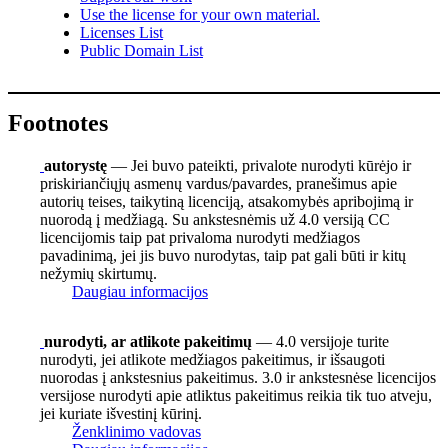
Use the license for your own material.
Licenses List
Public Domain List
Footnotes
autorystę
— Jei buvo pateikti, privalote nurodyti kūrėjo ir
priskiriančiųjų asmenų vardus/pavardes, pranešimus apie
autorių teises, taikytiną licenciją, atsakomybės apribojimą ir
nuorodą į medžiagą. Su ankstesnėmis už 4.0 versiją CC
licencijomis taip pat privaloma nurodyti medžiagos
pavadinimą, jei jis buvo nurodytas, taip pat gali būti ir kitų
nežymių skirtumų.
Daugiau informacijos
nurodyti, ar atlikote pakeitimų
— 4.0 versijoje turite
nurodyti, jei atlikote medžiagos pakeitimus, ir išsaugoti
nuorodas į ankstesnius pakeitimus. 3.0 ir ankstesnėse licencijos
versijose nurodyti apie atliktus pakeitimus reikia tik tuo atveju,
jei kuriate išvestinį kūrinį.
Ženklinimo vadovas