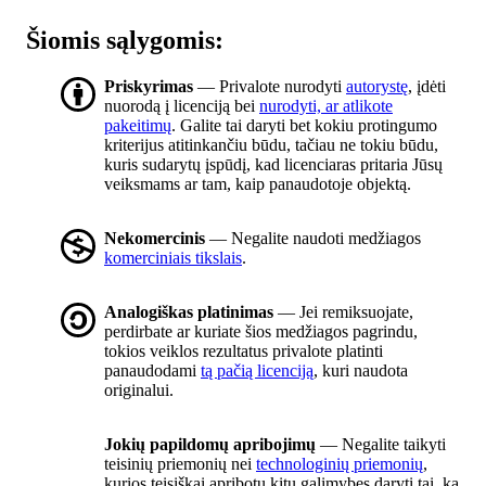
Šiomis sąlygomis:
Priskyrimas
— Privalote nurodyti
autorystę
, įdėti
nuorodą į licenciją bei
nurodyti, ar atlikote
pakeitimų
. Galite tai daryti bet kokiu protingumo
kriterijus atitinkančiu būdu, tačiau ne tokiu būdu,
kuris sudarytų įspūdį, kad licenciaras pritaria Jūsų
veiksmams ar tam, kaip panaudotoje objektą.
Nekomercinis
— Negalite naudoti medžiagos
komerciniais tikslais
.
Analogiškas platinimas
— Jei remiksuojate,
perdirbate ar kuriate šios medžiagos pagrindu,
tokios veiklos rezultatus privalote platinti
panaudodami
tą pačią licenciją
, kuri naudota
originalui.
Jokių papildomų apribojimų
— Negalite taikyti
teisinių priemonių nei
technologinių priemonių
,
kurios teisiškai apribotų kitų galimybes daryti tai, ką