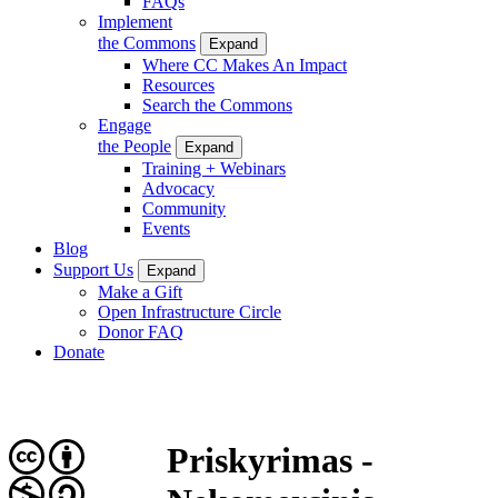
FAQs
Implement
the Commons
Expand
Where CC Makes An Impact
Resources
Search the Commons
Engage
the People
Expand
Training + Webinars
Advocacy
Community
Events
Blog
Support Us
Expand
Make a Gift
Open Infrastructure Circle
Donor FAQ
Donate
Priskyrimas -