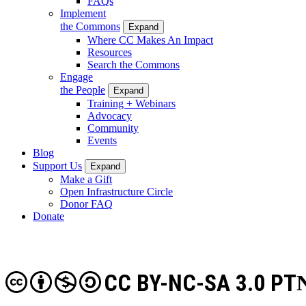
FAQs
Implement
the Commons
Expand
Where CC Makes An Impact
Resources
Search the Commons
Engage
the People
Expand
Training + Webinars
Advocacy
Community
Events
Blog
Support Us
Expand
Make a Gift
Open Infrastructure Circle
Donor FAQ
Donate
CC BY-NC-SA 3.0 PT
N