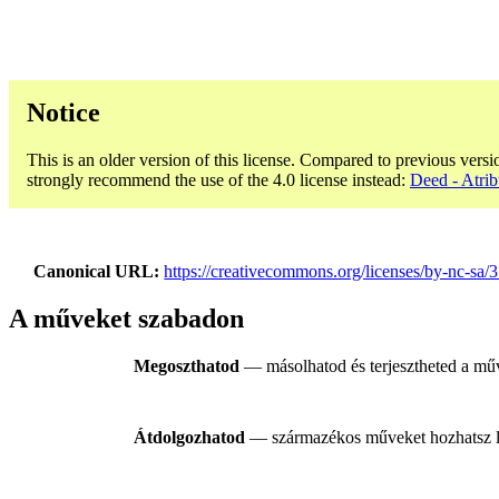
Notice
This is an older version of this license. Compared to previous versi
strongly recommend the use of the 4.0 license instead:
Deed - Atri
Canonical URL
https://creativecommons.org/licenses/by-nc-sa/3
A műveket szabadon
Megoszthatod
— másolhatod és terjesztheted a m
Átdolgozhatod
— származékos műveket hozhatsz lét