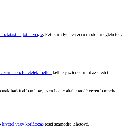
toztatást hajtottál végre
. Ezt bármilyen ésszerű módon megteheted,
azon licencfeltételek mellett
kell terjesztened mint az eredetit.
ak bárkit abban hogy ezen licenc által engedélyezett bármely
tó
kivétel vagy korlátozás
teszi számodra lehetővé.