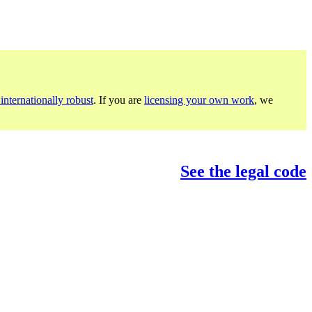
internationally robust
. If you are
licensing your own work
, we
See the legal code