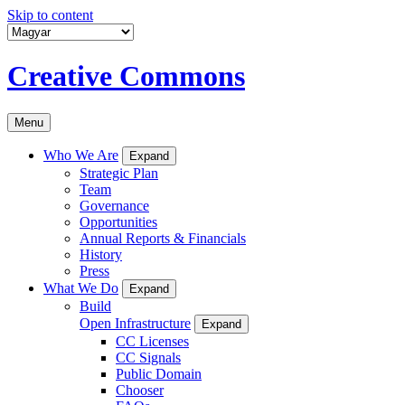
Skip to content
Creative Commons
Menu
Who We Are
Expand
Strategic Plan
Team
Governance
Opportunities
Annual Reports & Financials
History
Press
What We Do
Expand
Build
Open Infrastructure
Expand
CC Licenses
CC Signals
Public Domain
Chooser