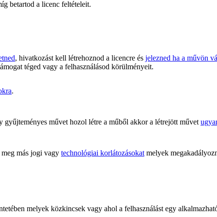
 betartod a licenc feltételeit.
etned
, hivatkozást kell létrehoznod a licencre és
jelezned ha a művön vál
támogat téged vagy a felhasználásod körülményeit.
okra
.
 gyűjteményes művet hozol létre a műből akkor a létrejött művet
ugyan
meg más jogi vagy
technológiai korlátozásokat
melyek megakadályoznán
kintetében melyek közkincsek vagy ahol a felhasználást egy alkalmazha