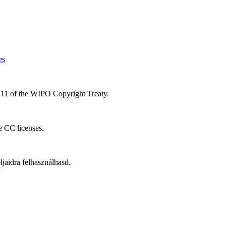
es
le 11 of the WIPO Copyright Treaty.
he CC licenses.
aidra felhasználhasd.