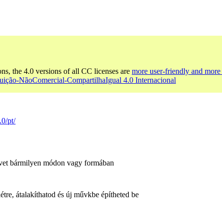
ons, the 4.0 versions of all CC licenses are
more user-friendly and more 
buição-NãoComercial-CompartilhaIgual 4.0 Internacional
.0/pt/
űvet bármilyen módon vagy formában
re, átalakíthatod és új művkbe építheted be