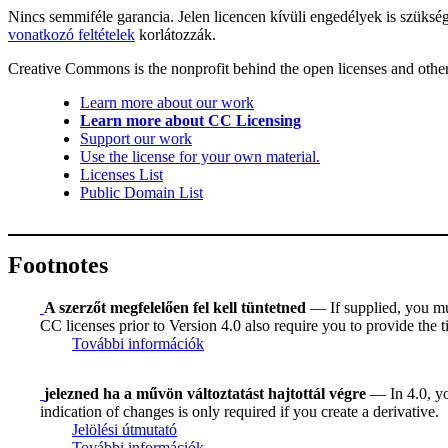
Nincs semmiféle garancia. Jelen licencen kívüli engedélyek is szüksé
vonatkozó feltételek
korlátozzák.
Creative Commons is the nonprofit behind the open licenses and other le
Learn more about our work
Learn more about CC Licensing
Support our work
Use the license for your own material.
Licenses List
Public Domain List
Footnotes
A szerzőt megfelelően fel kell tüntetned
— If supplied, you must
CC licenses prior to Version 4.0 also require you to provide the ti
További információk
jelezned ha a művön változtatást hajtottál végre
— In 4.0, you
indication of changes is only required if you create a derivative.
Jelölési útmutató
További információk