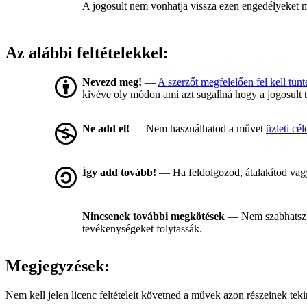
A jogosult nem vonhatja vissza ezen engedélyeket míg
Az alábbi feltételekkel:
Nevezd meg!
—
A szerzőt megfelelően fel kell tünt
kivéve oly módon ami azt sugallná hogy a jogosult 
Ne add el!
— Nem használhatod a művet
üzleti cél
Így add tovább!
— Ha feldolgozod, átalakítod vagy
Nincsenek további megkötések
— Nem szabhatsz 
tevékenységeket folytassák.
Megjegyzések:
Nem kell jelen licenc feltételeit követned a művek azon részeinek te