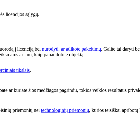
tės licencijos sąlygų.
nuorodą į licenciją bei
nurodyti, ar atlikote pakeitimų
. Galite tai daryti 
 veiksmams ar tam, kaip panaudotoje objektą.
ciniais tikslais
.
ate ar kuriate šios medžiagos pagrindu, tokios veiklos rezultatus priva
eisinių priemonių nei
technologinių priemonių
, kurios teisiškai apribotų 