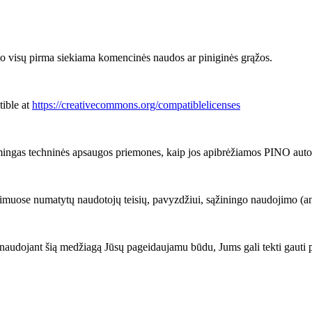
 visų pirma siekiama komencinės naudos ar piniginės grąžos.
tible at
https://creativecommons.org/compatiblelicenses
mingas techninės apsaugos priemones, kaip jos apibrėžiamos PINO autorių
imuose numatytų naudotojų teisių, pavyzdžiui, sąžiningo naudojimo (angl.
audojant šią medžiagą Jūsų pageidaujamu būdu, Jums gali tekti gauti 