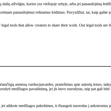
dalių atžvilgiu, kurios yra viešojoje srityje, arba jei panaudojimą leidži
norimam panaudojimui reikiamus leidimus. Pavyzdžiui, tai, kaip galite p
gal tools that allow creators to share their work. Our legal tools are fr
kiriančiųjų asmenų vardus/pavardes, pranešimus apie autorių teises, taik
rodyti medžiagos pavadinimą, jei jis buvo nurodytas, taip pat gali būti 
 jei atlikote medžiagos pakeitimus, ir išsaugoti nuorodas į ankstesnius pa