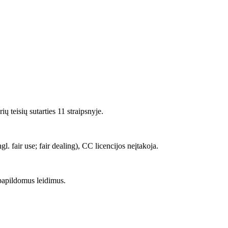
 teisių sutarties 11 straipsnyje.
 fair use; fair dealing), CC licencijos neįtakoja.
papildomus leidimus.