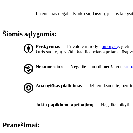
Licenciaras negali atšaukti šių laisvių, jei Jūs laikysi
Šiomis sąlygomis:
Priskyrimas
— Privalote nurodyti
autorystę
, įdėti 
kuris sudarytų įspūdį, kad licenciaras pritaria Jūsų
Nekomercinis
— Negalite naudoti medžiagos
komer
Analogiškas platinimas
— Jei remiksuojate, perdirb
Jokių papildomų apribojimų
— Negalite taikyti t
Pranešimai: