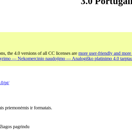
3.0 Portugal
ons, the 4.0 versions of all CC licenses are
more user-friendly and more 
kyrimo — Nekomercinio naudojimo — Analogiško platinimo 4.0 tarptaut
.0/pt/
is priemonėmis ir formatais.
džiagos pagrindu