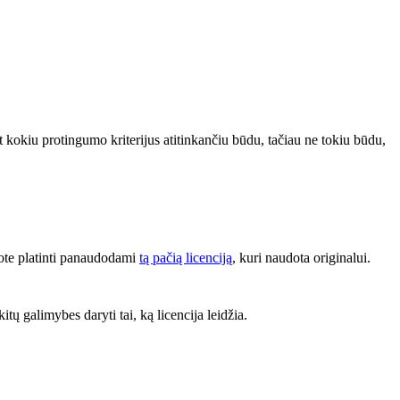
bet kokiu protingumo kriterijus atitinkančiu būdu, tačiau ne tokiu būdu,
lote platinti panaudodami
tą pačią licenciją
, kuri naudota originalui.
kitų galimybes daryti tai, ką licencija leidžia.