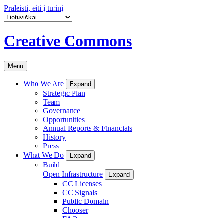
Praleisti, eiti į turinį
Creative Commons
Menu
Who We Are
Expand
Strategic Plan
Team
Governance
Opportunities
Annual Reports & Financials
History
Press
What We Do
Expand
Build
Open Infrastructure
Expand
CC Licenses
CC Signals
Public Domain
Chooser