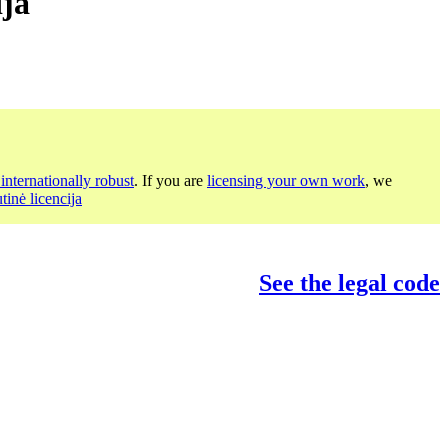
ija
internationally robust
. If you are
licensing your own work
, we
inė licencija
See the legal code