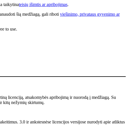
a taikytina
teisių išimtis ar apribojimas
.
anaudoti šią medžiagą, gali riboti
viešinimo, privataus gyvenimo ar
ee to use.
ytiną licenciją, atsakomybės apribojimą ir nuorodą į medžiagą. Su
ir kitų nežymių skirtumų.
keitimus. 3.0 ir ankstesnėse licencijos versijose nurodyti apie atliktus