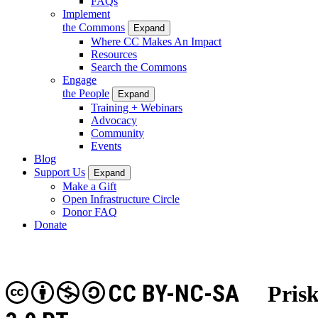
FAQs
Implement
the Commons
Expand
Where CC Makes An Impact
Resources
Search the Commons
Engage
the People
Expand
Training + Webinars
Advocacy
Community
Events
Blog
Support Us
Expand
Make a Gift
Open Infrastructure Circle
Donor FAQ
Donate
CC BY-NC-SA
Pris