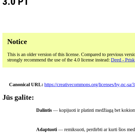
3.0 PT
Notice
This is an older version of this license. Compared to previous versi
strongly recommend the use of the 4.0 license instead:
Deed - Pris
Canonical URL
https://creativecommons.org/licenses/by-nc-sa/3
Jūs galite:
Dalintis
— kopijuoti ir platinti medžiagą bet kokiom
Adaptuoti
— remiksuoti, perdirbti ar kurti šios me