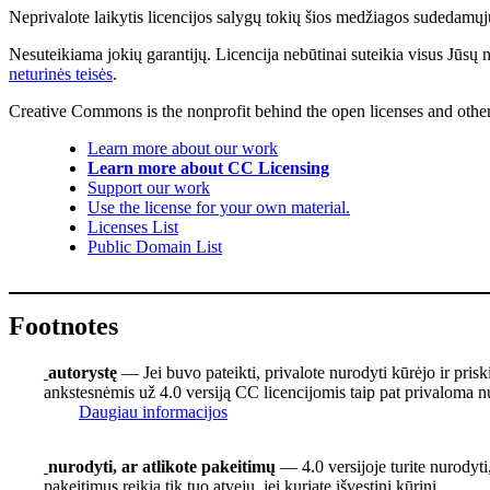
Neprivalote laikytis licencijos salygų tokių šios medžiagos sudedamųjų 
Nesuteikiama jokių garantijų. Licencija nebūtinai suteikia visus Jūsų 
neturinės teisės
.
Creative Commons is the nonprofit behind the open licenses and other le
Learn more about our work
Learn more about CC Licensing
Support our work
Use the license for your own material.
Licenses List
Public Domain List
Footnotes
autorystę
— Jei buvo pateikti, privalote nurodyti kūrėjo ir pris
ankstesnėmis už 4.0 versiją CC licencijomis taip pat privaloma nu
Daugiau informacijos
nurodyti, ar atlikote pakeitimų
— 4.0 versijoje turite nurodyti,
pakeitimus reikia tik tuo atveju, jei kuriate išvestinį kūrinį.