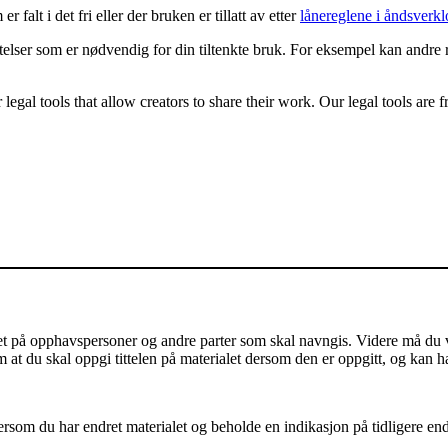
 falt i det fri eller der bruken er tillatt av etter
lånereglene i åndsverkl
latelser som er nødvendig for din tiltenkte bruk. For eksempel kan andre 
gal tools that allow creators to share their work. Our legal tools are fr
på opphavspersoner og andre parter som skal navngis. Videre må du vis
m at du skal oppgi tittelen på materialet dersom den er oppgitt, og kan h
som du har endret materialet og beholde en indikasjon på tidligere endri