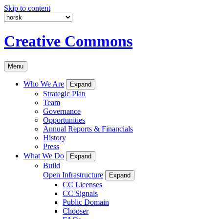
Skip to content
Creative Commons
Menu
Who We Are
Expand
Strategic Plan
Team
Governance
Opportunities
Annual Reports & Financials
History
Press
What We Do
Expand
Build
Open Infrastructure
Expand
CC Licenses
CC Signals
Public Domain
Chooser