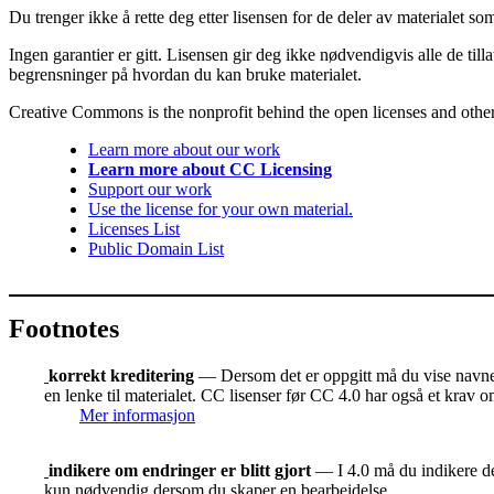
Du trenger ikke å rette deg etter lisensen for de deler av materialet som er
Ingen garantier er gitt. Lisensen gir deg ikke nødvendigvis alle de til
begrensninger på hvordan du kan bruke materialet.
Creative Commons is the nonprofit behind the open licenses and other le
Learn more about our work
Learn more about CC Licensing
Support our work
Use the license for your own material.
Licenses List
Public Domain List
Footnotes
korrekt kreditering
— Dersom det er oppgitt må du vise navnet 
en lenke til materialet. CC lisenser før CC 4.0 har også et krav o
Mer informasjon
indikere om endringer er blitt gjort
— I 4.0 må du indikere der
kun nødvendig dersom du skaper en bearbeidelse.