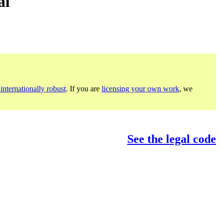
al
internationally robust
. If you are
licensing your own work
, we
See the legal code