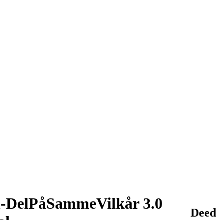
l-DelPåSammeVilkår 3.0
Deed