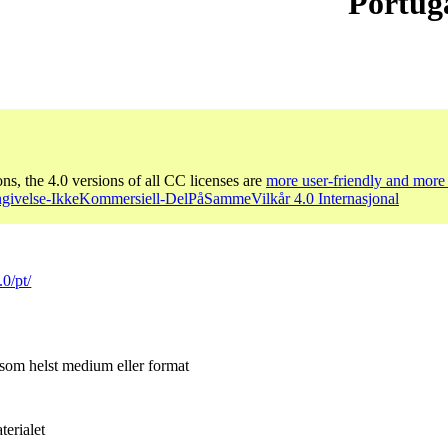
Portug
ons, the 4.0 versions of all CC licenses are
more user-friendly and more 
givelse-IkkeKommersiell-DelPåSammeVilkår 4.0 Internasjonal
.0/pt/
 som helst medium eller format
erialet