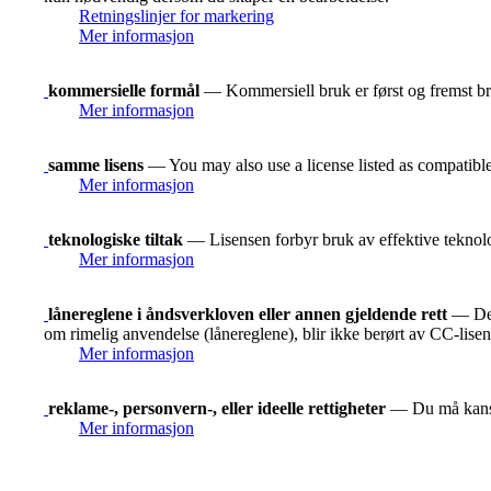
Retningslinjer for markering
Mer informasjon
kommersielle formål
— Kommersiell bruk er først og fremst bru
Mer informasjon
samme lisens
— You may also use a license listed as compatibl
Mer informasjon
teknologiske tiltak
— Lisensen forbyr bruk av effektive teknolog
Mer informasjon
lånereglene i åndsverkloven eller annen gjeldende rett
— De r
om rimelig anvendelse (lånereglene), blir ikke berørt av CC-lise
Mer informasjon
reklame-, personvern-, eller ideelle rettigheter
— Du må kanskje
Mer informasjon