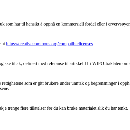
k som har til hensikt å oppnå en kommersiell fordel eller i ervervsøye
e at
https://creativecommons.org/compatiblelicenses
iske tiltak, definert med referanse til artikkel 11 i WIPO-traktaten om
ettighetene som er gitt brukere under unntak og begrensninger i oppha
nsene.
 trenge flere tillatelser før du kan bruke materialet slik du har tenkt.