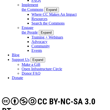
FAQs
Implement
the Commons
Expand
Where CC Makes An Impact
Resources
Search the Commons
Engage
the People
Expand
Training + Webinars
Advocacy
Community
Events
Blog
Support Us
Expand
Make a Gift
Open Infrastructure Circle
Donor FAQ
Donate
CC BY-NC-SA 3.0