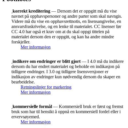
korrekt kreditering
— Dersom det er oppgitt må du vise
navnet på opphavspersoner og andre parter som skal navngis.
Videre må du vise en opphavsrettnotis, en lisensangivelse, en
ansvarsfraskrivelse, og en lenke til materialet. CC lisenser før
CC 4.0 har også et krav om at du skal oppgi tittelen på
materialet dersom den er oppgitt, og kan ha andre mindre
forskjeller.
Mer informasjon
indikere om endringer er blitt gjort
— I 4.0 må du indikere
dersom du har endret materialet og beholde en indikasjon på
tidligere endringer. I 3.0 og tidligere lisensversjoner er
indikasjon av endringer kun nødvendig dersom du skaper en
bearbeidelse.
Retningslinjer for markering
Mer informasjon
kommersielle formål
— Kommersiell bruk er først og fremst
bruk som har til hensikt å oppnå en kommersiell fordel eller i
ervervsøyemed.
Mer informasjon