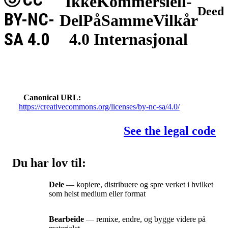
IkkeKommersiell-
Deed
BY-NC-
DelPåSammeVilkår
SA 4.0
4.0 Internasjonal
Canonical URL
https://creativecommons.org/licenses/by-nc-sa/4.0/
See the legal code
Du har lov til:
Dele
— kopiere, distribuere og spre verket i hvilket
som helst medium eller format
Bearbeide
— remixe, endre, og bygge videre på