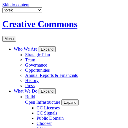
Skip to content
Creative Commons
Menu
Who We Are
Expand
Strategic Plan
Team
Governance
Opportunities
Annual Reports & Financials
History
Press
What We Do
Expand
Build
Open Infrastructure
Expand
CC Licenses
CC Signals
Public Domain
Chooser