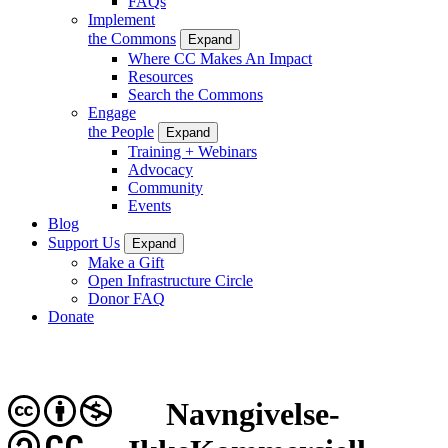
FAQs
Implement
the Commons
Expand
Where CC Makes An Impact
Resources
Search the Commons
Engage
the People
Expand
Training + Webinars
Advocacy
Community
Events
Blog
Support Us
Expand
Make a Gift
Open Infrastructure Circle
Donor FAQ
Donate
Navngivelse-
CC