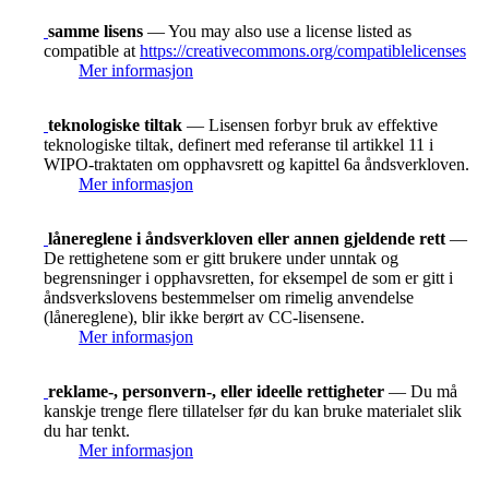
samme lisens
— You may also use a license listed as
compatible at
https://creativecommons.org/compatiblelicenses
Mer informasjon
teknologiske tiltak
— Lisensen forbyr bruk av effektive
teknologiske tiltak, definert med referanse til artikkel 11 i
WIPO-traktaten om opphavsrett og kapittel 6a åndsverkloven.
Mer informasjon
lånereglene i åndsverkloven eller annen gjeldende rett
—
De rettighetene som er gitt brukere under unntak og
begrensninger i opphavsretten, for eksempel de som er gitt i
åndsverkslovens bestemmelser om rimelig anvendelse
(lånereglene), blir ikke berørt av CC-lisensene.
Mer informasjon
reklame-, personvern-, eller ideelle rettigheter
— Du må
kanskje trenge flere tillatelser før du kan bruke materialet slik
du har tenkt.
Mer informasjon