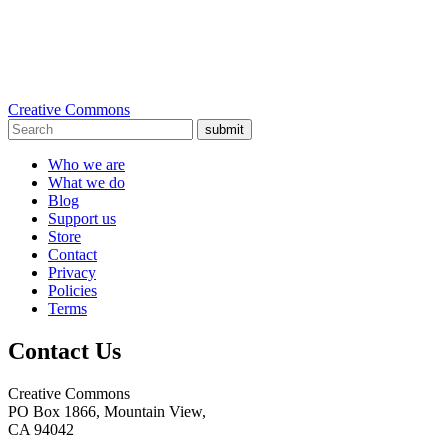
Creative Commons
submit
Who we are
What we do
Blog
Support us
Store
Contact
Privacy
Policies
Terms
Contact Us
Creative Commons
PO Box 1866, Mountain View,
CA 94042