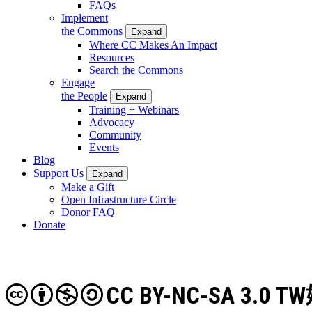
FAQs
Implement
the Commons
Expand
Where CC Makes An Impact
Resources
Search the Commons
Engage
the People
Expand
Training + Webinars
Advocacy
Community
Events
Blog
Support Us
Expand
Make a Gift
Open Infrastructure Circle
Donor FAQ
Donate
CC BY-NC-SA 3.0 TW