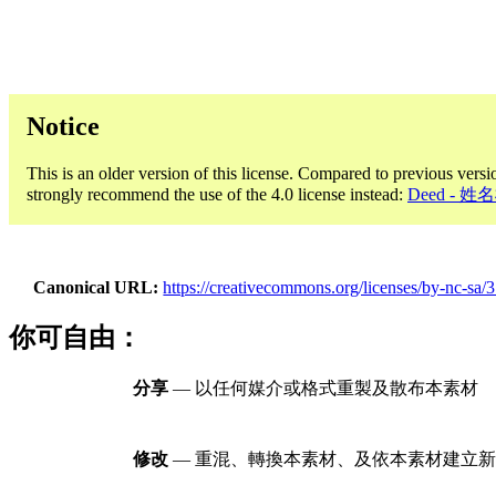
Notice
This is an older version of this license. Compared to previous versi
strongly recommend the use of the 4.0 license instead:
Deed -
Canonical URL
https://creativecommons.org/licenses/by-nc-sa/3
你可自由：
分享
— 以任何媒介或格式重製及散布本素材
修改
— 重混、轉換本素材、及依本素材建立