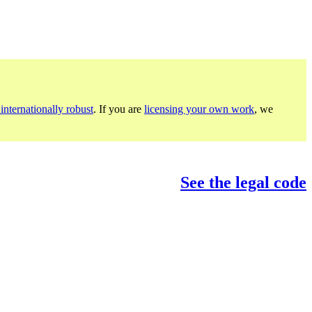
internationally robust
. If you are
licensing your own work
, we
See the legal code