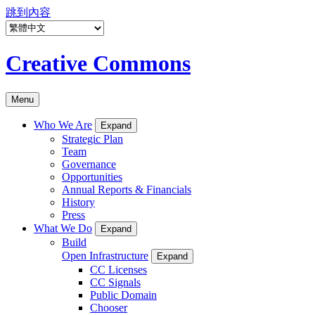
跳到內容
Creative Commons
Menu
Who We Are
Expand
Strategic Plan
Team
Governance
Opportunities
Annual Reports & Financials
History
Press
What We Do
Expand
Build
Open Infrastructure
Expand
CC Licenses
CC Signals
Public Domain
Chooser