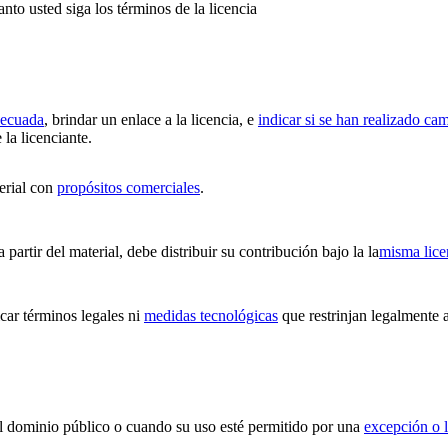
anto usted siga los términos de la licencia
decuada
, brindar un enlace a la licencia, e
indicar si se han realizado ca
 la licenciante.
erial con
propósitos comerciales
.
partir del material, debe distribuir su contribución bajo la la
misma lice
ar términos legales ni
medidas tecnológicas
que restrinjan legalmente a
 el dominio público o cuando su uso esté permitido por una
excepción o l