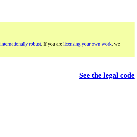
internationally robust
. If you are
licensing your own work
, we
See the legal code