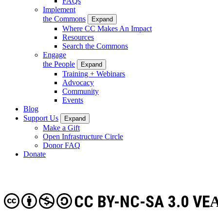
FAQs
Implement
the Commons
Expand
Where CC Makes An Impact
Resources
Search the Commons
Engage
the People
Expand
Training + Webinars
Advocacy
Community
Events
Blog
Support Us
Expand
Make a Gift
Open Infrastructure Circle
Donor FAQ
Donate
CC BY-NC-SA 3.0 VE
A