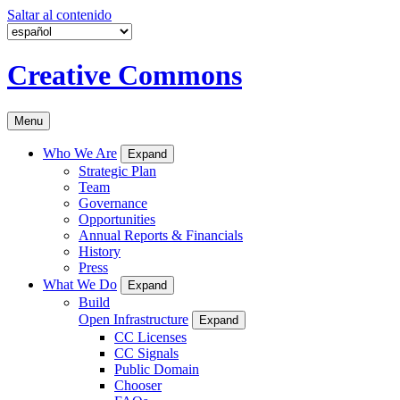
Saltar al contenido
Creative Commons
Menu
Who We Are
Expand
Strategic Plan
Team
Governance
Opportunities
Annual Reports & Financials
History
Press
What We Do
Expand
Build
Open Infrastructure
Expand
CC Licenses
CC Signals
Public Domain
Chooser