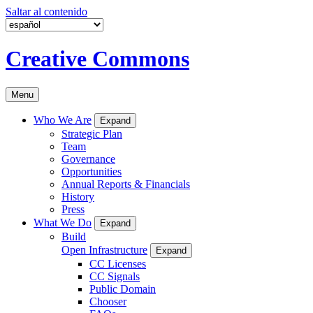
Saltar al contenido
Creative Commons
Menu
Who We Are
Expand
Strategic Plan
Team
Governance
Opportunities
Annual Reports & Financials
History
Press
What We Do
Expand
Build
Open Infrastructure
Expand
CC Licenses
CC Signals
Public Domain
Chooser