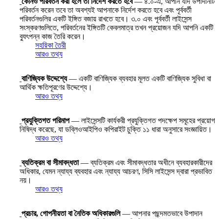
কোনও পরিবর্তন করা হলে তা নির্দেশ করতে হবে
— ৪.০-এ, আপনি যদি উপাদানটি
পরিবর্তন করেন তবে তা অবশ্যই আপনাকে নির্দেশ করতে হবে এবং পূর্ববর্তী
পরিবর্তনগুলির একটি ইঙ্গিত বজায় রাখতে হবে। ৩.০ এবং পূর্ববর্তী লাইসেন্স
সংস্করণগুলিতে, পরিবর্তনের ইঙ্গিতটি কেবলমাত্র তখন প্রয়োজন যদি আপনি একটি
ব্যুৎপন্ন কাজ তৈরি করেন।
সহয়িকা তৈরী
আরও তথ্য
বাণিজ্যিক উদ্দেশ্যে
— একটি বাণিজ্যিক ব্যবহার মূলত একটি বাণিজ্যিক সুবিধা বা
আর্থিক ক্ষতিপূরণের উদ্দেশ্যে।
আরও তথ্য
প্রযুক্তিগত পরিমাপ
— লাইসেন্সটি কার্যকরী প্রযুক্তিগত পদক্ষেপ সমূহের প্রয়োগ
নিষিদ্ধ করেছে, যা ডব্লিওআইপিও কপিরাইট চুক্তি ১১ ধারা অনুসারে সংজ্ঞায়িত।
আরও তথ্য
ব্যতিক্রম বা সীমাবদ্ধতা
— ব্যতিক্রম এবং সীমাবদ্ধতার অধীনে ব্যবহারকারীদের
অধিকার, যেমন ন্যায্য ব্যবহার এবং ন্যায্য আচরণ, সিসি লাইসেন্স দ্বারা প্রভাবিত
নয়।
আরও তথ্য
প্রচার, গোপনীয়তা বা নৈতিক অধিকারগুলি
— আপনার পছন্দমতভাবে উপাদান