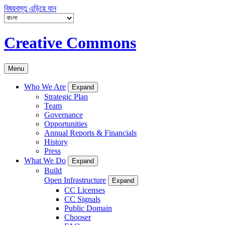
বিষয়বস্তু এড়িয়ে যান
Creative Commons
Menu
Who We Are
Expand
Strategic Plan
Team
Governance
Opportunities
Annual Reports & Financials
History
Press
What We Do
Expand
Build
Open Infrastructure
Expand
CC Licenses
CC Signals
Public Domain
Chooser