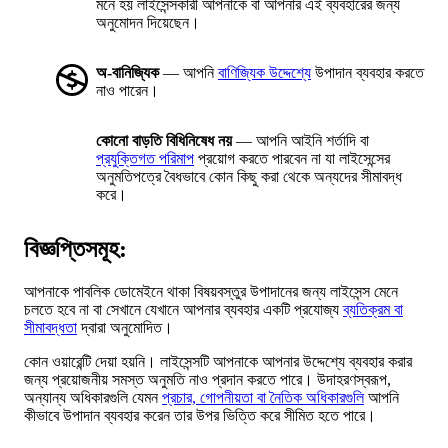
মনে হয় লাইসেন্সকারী আপনাকে বা আপনার এই ব্যবহারের জন্য
অনুমোদন দিয়েছেন।
অ-বানিজ্যিক
— আপনি
বাণিজ্যিক উদ্দেশ্যে
উপাদান ব্যবহার করতে
নাও পারেন।
কোনো বাড়তি বিধিনিষেধ নয়
— আপনি আইনি শর্তাদি বা
প্রযুক্তিগত পরিমাপ
প্রয়োগ করতে পারবেন না যা লাইসেন্সের
অনুমতিপত্রে বৈধভাবে কোন কিছু করা থেকে অন্যদের সীমাবদ্ধ
করে।
বিজ্ঞপ্তিসমূহ:
আপনাকে পাবলিক ডোমেইনে থাকা বিষয়বস্তুর উপাদানের জন্য লাইসেন্স মেনে
চলতে হবে না বা সেখানে যেখানে আপনার ব্যবহার একটি প্রযোজ্য
ব্যতিক্রম বা
সীমাবদ্ধতা
দ্বারা অনুমোদিত।
কোন ওয়ারেন্টি দেয়া হয়নি। লাইসেন্সটি আপনাকে আপনার উদ্দেশ্যে ব্যবহার করার
জন্য প্রয়োজনীয় সমস্ত অনুমতি নাও প্রদান করতে পারে। উদাহরণস্বরূপ,
অন্যান্য অধিকারগুলি যেমন
প্রচার, গোপনীয়তা বা নৈতিক অধিকারগুলি
আপনি
কীভাবে উপাদান ব্যবহার করেন তার উপর ভিত্তি করে সীমিত হতে পারে।