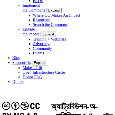
FAQs
Implement
the Commons
Expand
Where CC Makes An Impact
Resources
Search the Commons
Engage
the People
Expand
Training + Webinars
Advocacy
Community
Events
Blog
Support Us
Expand
Make a Gift
Open Infrastructure Circle
Donor FAQ
Donate
CC
অ্যাট্রিবিউশন-অ-