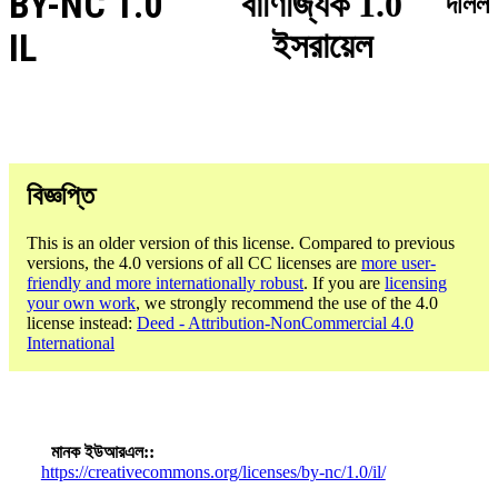
BY-NC 1.0
বাণিজ্যিক 1.0
দলিল
ইসরায়েল
IL
বিজ্ঞপ্তি
This is an older version of this license. Compared to previous
versions, the 4.0 versions of all CC licenses are
more user-
friendly and more internationally robust
. If you are
licensing
your own work
, we strongly recommend the use of the 4.0
license instead:
Deed - Attribution-NonCommercial 4.0
International
মানক ইউআরএল:
https://creativecommons.org/licenses/by-nc/1.0/il/