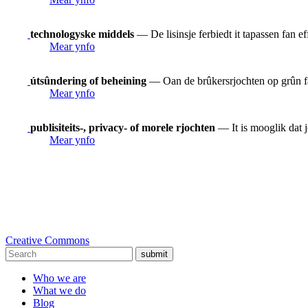
technologyske middels
— De lisinsje ferbiedt it tapassen fan e
Mear ynfo
útsûndering of beheining
— Oan de brûkersrjochten op grûn fan
Mear ynfo
publisiteits-, privacy- of morele rjochten
— It is mooglik dat j
Mear ynfo
Creative Commons
submit
Who we are
What we do
Blog