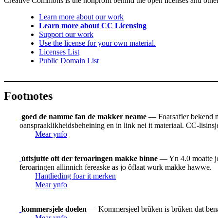
Creative Commons is the nonprofit behind the open licenses and other le
Learn more about our work
Learn more about CC Licensing
Support our work
Use the license for your own material.
Licenses List
Public Domain List
Footnotes
goed de namme fan de makker neame
— Foarsafier bekend mo
oanspraaklikheidsbeheining en in link nei it materiaal. CC-lisinsje
Mear ynfo
úttsjutte oft der feroaringen makke binne
— Yn 4.0 moatte jo w
feroaringen allinnich fereaske as jo ôflaat wurk makke hawwe.
Hantlieding foar it merken
Mear ynfo
kommersjele doelen
— Kommersjeel brûken is brûken dat benam
Mear ynfo