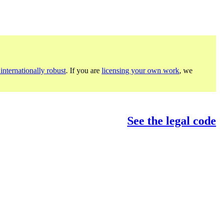
internationally robust
. If you are
licensing your own work
, we
See the legal code