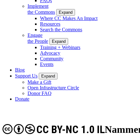
FAQs
Implement
the Commons
Expand
Where CC Makes An Impact
Resources
Search the Commons
Engage
the People
Expand
Training + Webinars
Advocacy
Community
Events
Blog
Support Us
Expand
Make a Gift
Open Infrastructure Circle
Donor FAQ
Donate
CC BY-NC 1.0 IL
Nammene