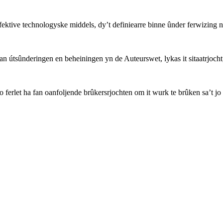
ffektive technologyske middels, dy’t definiearre binne ûnder ferwizing 
 útsûnderingen en beheiningen yn de Auteurswet, lykas it sitaatrjocht, 
o ferlet ha fan oanfoljende brûkersrjochten om it wurk te brûken sa’t jo