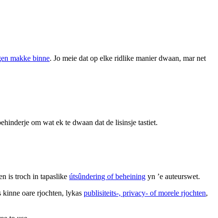
ingen makke binne
. Jo meie dat op elke ridlike manier dwaan, mar net
ehinderje om wat ek te dwaan dat de lisinsje tastiet.
en is troch in tapaslike
útsûndering of beheining
yn ’e auteurswet.
s kinne oare rjochten, lykas
publisiteits-, privacy- of morele rjochten
,