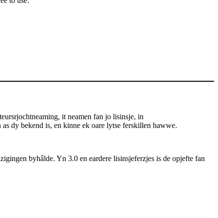
ee to use.
rsrjochtneaming, it neamen fan jo lisinsje, in
aan as dy bekend is, en kinne ek oare lytse ferskillen hawwe.
zigingen byhâlde. Yn 3.0 en eardere lisinsjeferzjes is de opjefte fan