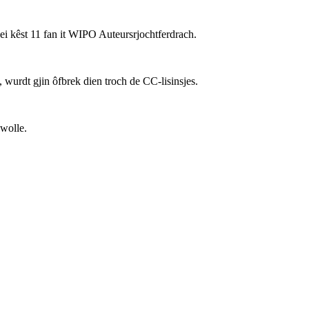
nei kêst 11 fan it WIPO Auteursrjochtferdrach.
wurdt gjin ôfbrek dien troch de CC-lisinsjes.
 wolle.