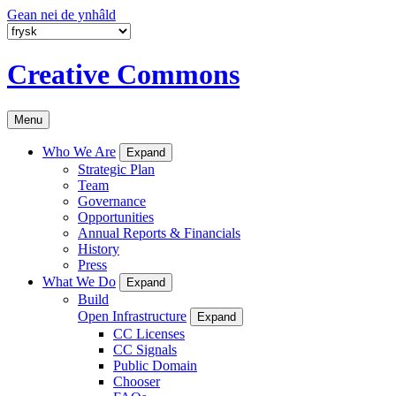
Gean nei de ynhâld
Creative Commons
Menu
Who We Are
Expand
Strategic Plan
Team
Governance
Opportunities
Annual Reports & Financials
History
Press
What We Do
Expand
Build
Open Infrastructure
Expand
CC Licenses
CC Signals
Public Domain
Chooser