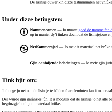
De lisinsjejouwer kin dizze tastimmingen net ynlûke 
Under dizze betingsten:
Nammeneamen
— Jo moatte
goed de namme fan 
op in manier dy’t tinken docht dat de lisinsjejouwer
NetKommersjeel
— Jo meie it materiaal net brûke 
Gjin oanfoljende beheiningen
— Jo meie gjin juri
Tink hjir om:
Jo hoege jo net oan de lisinsje te hâlden foar eleminten fan it materiaal
Der wurde gjin garânsjes jûn. It is mooglik dat de lisinsje jo net alle
begrinzgje hoe’t jo it materiaal brûke.