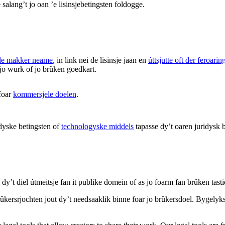
salang’t jo oan ’e lisinsjebetingsten foldogge.
de makker neame
, in link nei de lisinsje jaan en
úttsjutte oft der feroar
 jo wurk of jo brûken goedkart.
foar
kommersjele doelen
.
dyske betingsten of
technologyske middels
tapasse dy’t oaren juridysk b
 dy’t diel útmeitsje fan it publike domein of as jo foarm fan brûken tasti
 brûkersrjochten jout dy’t needsaaklik binne foar jo brûkersdoel. Bygelyk