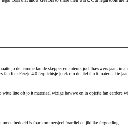
gal tools that allow creators to share their work. Our legal tools are fr
atte jo de namme fan de skepper en auteursrjochthawwers jaan, in auteu
s fan foar Ferzje 4.0 ferplichtsje jo ek om de titel fan it materiaal te j
itte litte oft jo it materiaal wizige hawwe en in opjefte fan eardere wi
men bedoeld is foar kommersjeel foardiel en jildlike fergoeding.