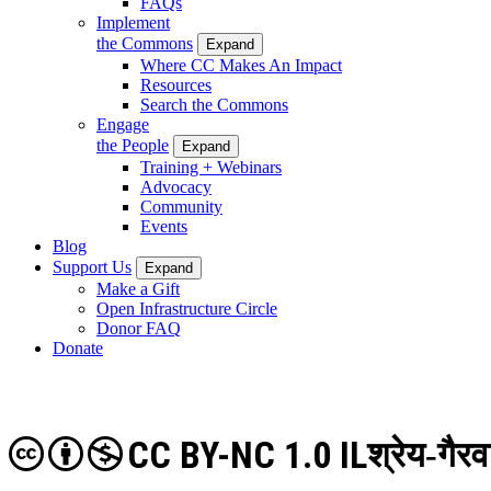
FAQs
Implement
the Commons
Expand
Where CC Makes An Impact
Resources
Search the Commons
Engage
the People
Expand
Training + Webinars
Advocacy
Community
Events
Blog
Support Us
Expand
Make a Gift
Open Infrastructure Circle
Donor FAQ
Donate
CC BY-NC 1.0 IL
श्रेय-गैर