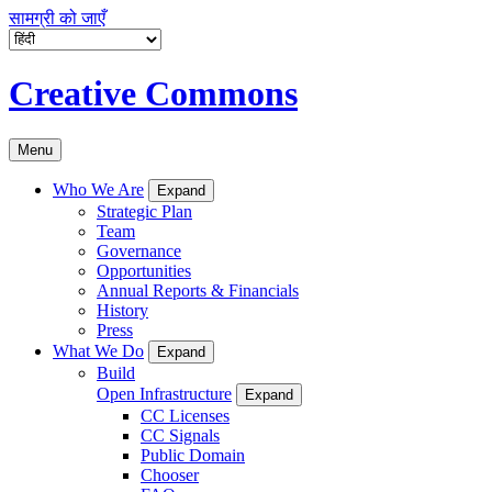
सामग्री को जाएँ
Creative Commons
Menu
Who We Are
Expand
Strategic Plan
Team
Governance
Opportunities
Annual Reports & Financials
History
Press
What We Do
Expand
Build
Open Infrastructure
Expand
CC Licenses
CC Signals
Public Domain
Chooser