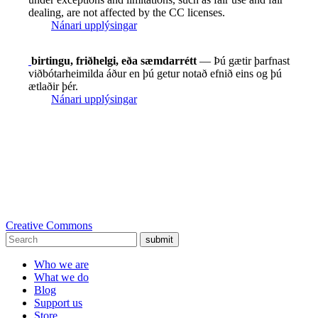
dealing, are not affected by the CC licenses.
Nánari upplýsingar
birtingu, friðhelgi, eða sæmdarrétt
— Þú gætir þarfnast
viðbótarheimilda áður en þú getur notað efnið eins og þú
ætlaðir þér.
Nánari upplýsingar
Creative Commons
submit
Who we are
What we do
Blog
Support us
Store