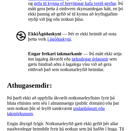
og
gefa til kynna ef breytingar hafa verið gerðar
. Þú
mátt gera þetta á einhvern skynsamlegan hátt, en þó
ekki þannig að gefið sé til kynna að leyfisgjafinn
styðji við þig eða notkun þína.
EkkiÁgóðaskyni
— Þér er ekki heimilt að nota
þetta verk
í ágóðaskyni
.
Engar frekari takmarkanir
— Þú mátt ekki setja
inn lagaleg ákvæði eða
tæknilegar úrlausnir
sem
gætu hindrað aðra á lagalega vísu við að gera
eitthvað það sem notkunarleyfið heimilar.
Athugasemdir:
Þú þarft ekki að uppfylla ákvæði notkunarleyfisins fyrir þá
hluta efnisins sem séu í almannaeigu (public domain) eða þar
sem notkun þín sé leyfð samkvæmt
undanþágum eða
takmörkunum
.
Engin ábyrgð fylgir. Notkunarleyfið gæti ekki gefið þér allar
nauðsynlegar heimildir fyrir þá notkun sem þú hafðir í huga. Til