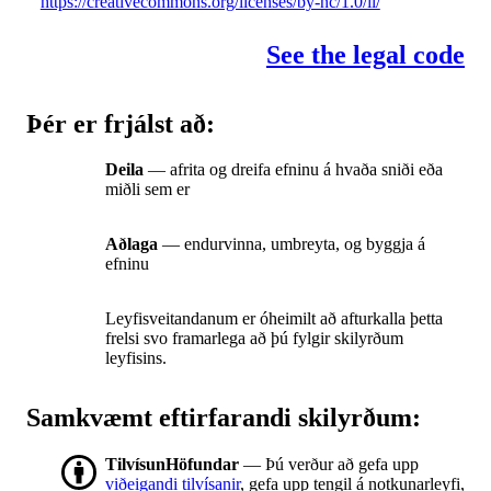
https://creativecommons.org/licenses/by-nc/1.0/il/
See the legal code
Þér er frjálst að:
Deila
— afrita og dreifa efninu á hvaða sniði eða
miðli sem er
Aðlaga
— endurvinna, umbreyta, og byggja á
efninu
Leyfisveitandanum er óheimilt að afturkalla þetta
frelsi svo framarlega að þú fylgir skilyrðum
leyfisins.
Samkvæmt eftirfarandi skilyrðum:
TilvísunHöfundar
— Þú verður að gefa upp
viðeigandi tilvísanir
, gefa upp tengil á notkunarleyfi,