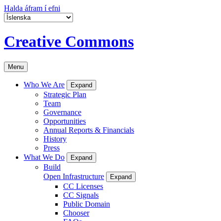
Halda áfram í efni
Creative Commons
Menu
Who We Are
Expand
Strategic Plan
Team
Governance
Opportunities
Annual Reports & Financials
History
Press
What We Do
Expand
Build
Open Infrastructure
Expand
CC Licenses
CC Signals
Public Domain
Chooser