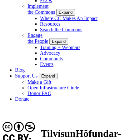
FAQs
Implement
the Commons
Expand
Where CC Makes An Impact
Resources
Search the Commons
Engage
the People
Expand
Training + Webinars
Advocacy
Community
Events
Blog
Support Us
Expand
Make a Gift
Open Infrastructure Circle
Donor FAQ
Donate
TilvísunHöfundar-
CC BY-