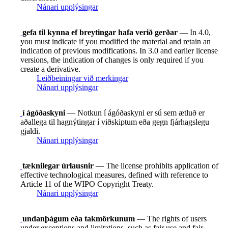
Nánari upplýsingar
gefa til kynna ef breytingar hafa verið gerðar
— In 4.0,
you must indicate if you modified the material and retain an
indication of previous modifications. In 3.0 and earlier license
versions, the indication of changes is only required if you
create a derivative.
Leiðbeiningar við merkingar
Nánari upplýsingar
í ágóðaskyni
— Notkun í ágóðaskyni er sú sem ætluð er
aðallega til hagnýtingar í viðskiptum eða gegn fjárhagslegu
gjaldi.
Nánari upplýsingar
tæknilegar úrlausnir
— The license prohibits application of
effective technological measures, defined with reference to
Article 11 of the WIPO Copyright Treaty.
Nánari upplýsingar
undanþágum eða takmörkunum
— The rights of users
under exceptions and limitations, such as fair use and fair