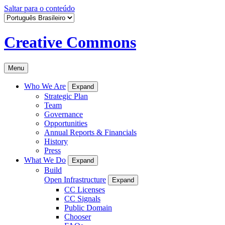
Saltar para o conteúdo
Creative Commons
Menu
Who We Are
Expand
Strategic Plan
Team
Governance
Opportunities
Annual Reports & Financials
History
Press
What We Do
Expand
Build
Open Infrastructure
Expand
CC Licenses
CC Signals
Public Domain
Chooser