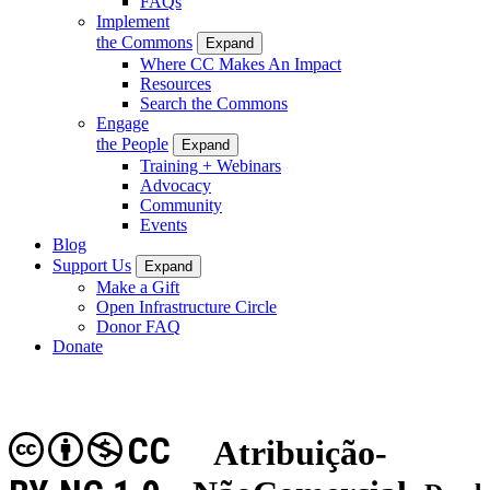
FAQs
Implement
the Commons
Expand
Where CC Makes An Impact
Resources
Search the Commons
Engage
the People
Expand
Training + Webinars
Advocacy
Community
Events
Blog
Support Us
Expand
Make a Gift
Open Infrastructure Circle
Donor FAQ
Donate
CC
Atribuição-