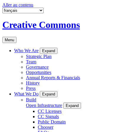
Aller au contenu
Creative Commons
Menu
Who We Are
Expand
Strategic Plan
Team
Governance
Opportunities
Annual Reports & Financials
History
Press
What We Do
Expand
Build
Open Infrastructure
Expand
CC Licenses
CC Signals
Public Domain
Chooser