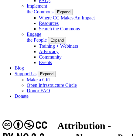
FAQs
Implement
the Commons
Expand
Where CC Makes An Impact
Resources
Search the Commons
Engage
the People
Expand
Training + Webinars
Advocacy
Community
Events
Blog
Support Us
Expand
Make a Gift
Open Infrastructure Circle
Donor FAQ
Donate
CC
Attribution -