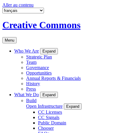
Aller au contenu
Creative Commons
Menu
Who We Are
Expand
Strategic Plan
Team
Governance
Opportunities
Annual Reports & Financials
History
Press
What We Do
Expand
Build
Open Infrastructure
Expand
CC Licenses
CC Signals
Public Domain
Chooser