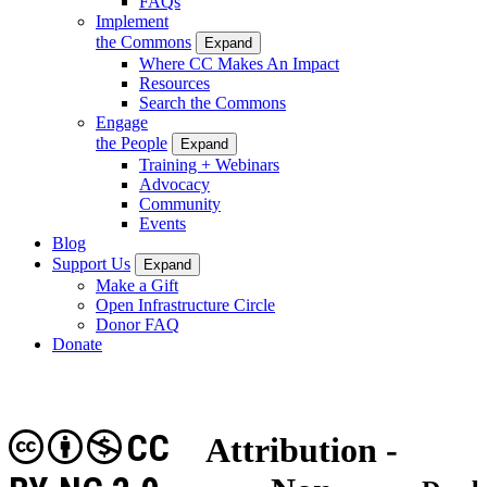
FAQs
Implement
the Commons
Expand
Where CC Makes An Impact
Resources
Search the Commons
Engage
the People
Expand
Training + Webinars
Advocacy
Community
Events
Blog
Support Us
Expand
Make a Gift
Open Infrastructure Circle
Donor FAQ
Donate
CC
Attribution -