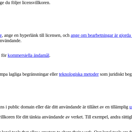
ge du följer licensvillkoren.
e
, ange en hyperlänk till licensen, och
ange om bearbetningar är gjorda
t användande.
 för
kommersiella ändamål
.
ämpa lagliga begränsningar eller
teknologiska metoder
som juridiskt begr
ns i public domain eller där ditt användande är tillåtet av en tillämplig
u
villkoren för ditt tänkta användande av verket. Till exempel, andra rätt