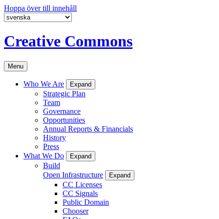
Hoppa över till innehåll
Creative Commons
Menu
Who We Are
Expand
Strategic Plan
Team
Governance
Opportunities
Annual Reports & Financials
History
Press
What We Do
Expand
Build
Open Infrastructure
Expand
CC Licenses
CC Signals
Public Domain
Chooser