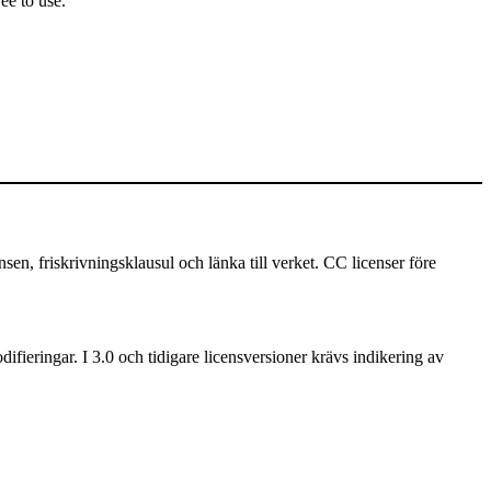
ee to use.
 friskrivningsklausul och länka till verket. CC licenser före
ifieringar. I 3.0 och tidigare licensversioner krävs indikering av