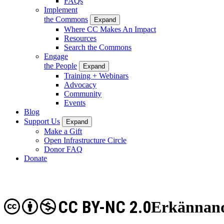
FAQs
Implement
the Commons
Expand
Where CC Makes An Impact
Resources
Search the Commons
Engage
the People
Expand
Training + Webinars
Advocacy
Community
Events
Blog
Support Us
Expand
Make a Gift
Open Infrastructure Circle
Donor FAQ
Donate
CC BY-NC 2.0
Erkännand