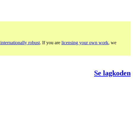
internationally robust
. If you are
licensing your own work
, we
Se lagkoden