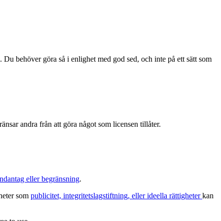
. Du behöver göra så i enlighet med god sed, och inte på ett sätt som
änsar andra från att göra något som licensen tillåter.
ndantag eller begränsning
.
igheter som
publicitet, integritetslagstiftning, eller ideella rättigheter
kan